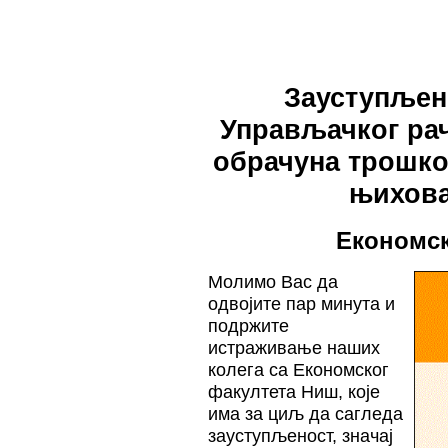
Зауступљено
Управљачког ра
обрачуна трошко
њихова
Економск
Молимо Вас да
одвојите пар минута и
подржите
истраживање наших
колега са Економског
факултета Ниш, које
има за циљ да сагледа
зауступљеност, значај