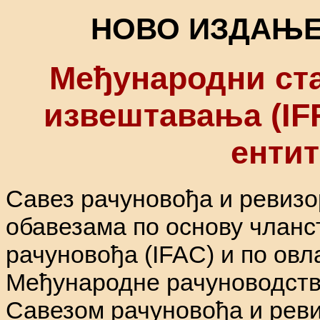
НОВО ИЗДАЊЕ 
Међународни ст
извештавања (IF
ентит
Савез рачуновођа и ревизо
обавезама по основу чланс
рачуновођа (IFAC) и по ов
Међународне рачуноводств
Савезом рачуновођа и реви