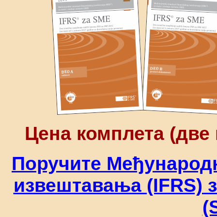
Цена комплета (две 
Поручите Међународн
извештавања (IFRS) з
(