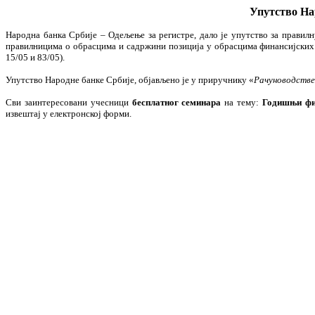
Упутство Нар
Народна банка Србије – Одељење за регистре, дало је упутство за правил
правилницима о обрасцима и садржини позиција у обрасцима финансијских
15/05 и 83/05).
Упутство Народне банке Србије, објављено је у приручнику «
Рачуноводстве
Сви заинтересовани учесници
бесплатног семинара
на тему:
Годишњи фин
извештај у електронској форми.