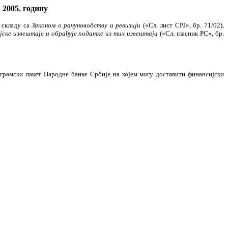
 2005. годину
у складу са
Законом о рачуноводству и ревизији
(«Сл. лист СРЈ», бр. 71/02),
јске извештаје и обрађује податке из тих извештаја
(«Сл. гласник РС», бр.
грамски пакет Народне банке Србије на којем могу доставити финансијски