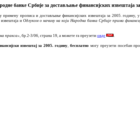
одне банке Србије за достављање финансијских извештаја за
ну примену прописа и достављање финансијских извештаја за 2005. годину, 
 извештаја и
Одлуком о начину на који Народна банка Србије прима финанси
на пракса»
, бр.2-3/06, страна 19, а можете га преузети
овде
.
ансијски извештај за 2005. годину
,
бесплатно
могу преузети посебан про