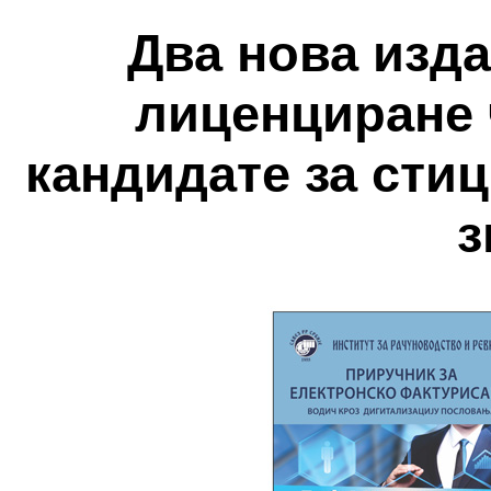
Два нова изда
лиценциране 
кандидате за ст
з