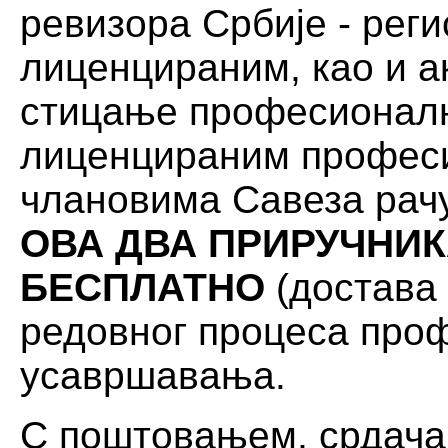
ревизора Србије - рег
лиценцираним, као и а
стицање професионалн
лиценцираним профес
члановима Савеза рач
ОВА ДВА ПРИРУЧНИ
БЕСПЛАТНО
(достава 
редовног процеса про
усавршавања.
С поштовањем, срдача