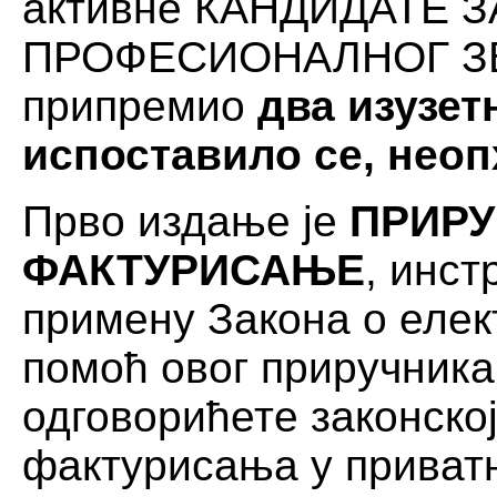
активне КАНДИДАТЕ 
ПРОФЕСИОНАЛНОГ ЗВА
припремио
два изузетн
испоставило се, нео
Прво издање је
ПРИРУ
ФАКТУРИСАЊЕ
, инст
примену Закона о елек
помоћ овог приручника,
одговорићете законско
фактурисања у приватн