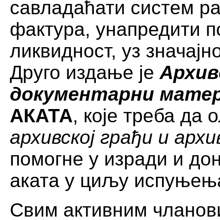
савладаћати систем р
фактура, унапредити 
ликвидност, уз значај
Друго издање је
Архив
документарни матер
АКАТА
, које треба да
архивској грађи и арх
помогне у изради и д
аката у циљу испуњења
Свим активним чланов