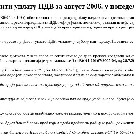
ти уплату ПДВ за август 2006. у понедељ
 86/04 и 61/05), обвезник
подноси пореску пријаву
надлежном пореском орган
а сваки порески период,
плати ПДВ
, који је једнак позитивној разлици између 
ијаву најкасније до 10. у месецу за претходни месец, односно претходно тром
ају пореске пријаве и уплате ПДВ, «падне» у суботу или недељу. Поставља с
вљање тумачења у вези
права на оптис камате до дана преноса средстава од с
инистарство финансија је дало мишљење бр.
430-01-00167/2005-04, од 28.7.2
 ("Службени гласник РС", бр. 80/02 ... 61/05), дан плаћања пореза је дан кад
хода одређени износ средстава, под условом да на рачуну пореског обвезника
о краја радног дана, а најкасније у року од 24 часа од пријема налога, а
ситуацијама које овај Закон није посебно или до краја уредио, предивђена ј
ку која се односи на предметно питање рокова, почетак и ток рокова не спре
еки други дан кад орган пред којим треба предузети радњу не ради, рок истич
уна банака код Народне банке Србије ("Службени гласник РС", бр. 57/04) ко