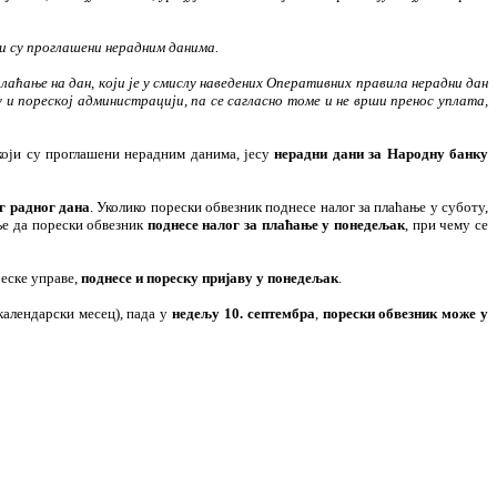
ји су проглашени нерадним данима.
лаћање на дан, који је у смислу наведених Оперативних правила нерадни дан
у и пореској администрацији, па се сагласно томе и не врши пренос уплата,
оји су проглашени нерадним данима, јесу
нерадни дани
за Народну банку
г радног дана
. Уколико порески обвезник поднесе налог за плаћање у суботу,
ње да порески обвезник
поднесе налог за плаћање у понедељак
, при чему се
реске управе,
поднесе и пореску пријаву у понедељак
.
календарски месец), пада у
недељу 10. септембра
,
порески обвезник може у