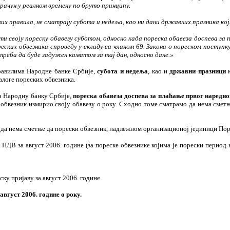
рачун у реалном времену по бруто принципу.
ових правила, не сматрају субота и недеља, као ни дани државних празника ко
 своју пореску обавезу суботом, односно када пореска обавеза доспева за п
реских обвезника спроведу у складу са чланом 69. Закона о пореском поступк
 треба да буде задужен каматом за тај дан, односно дане.»
авилима Народне банке Србије,
субота и недеља
, као и
државни празници
к
алоге пореских обвезника.
 за Народну банку Србије,
пореска обавеза доспева за плаћање првог наредно
ки обвезник измирио своју обавезу о року. Сходно томе сматрамо да нема смет
о да нема сметње да порески обвезник, надлежном организационој јединици По
ПДВ за август 2006. године (за пореске обвезнике којима је порески период 
у пријаву за август 2006. године.
август 2006. године о року.