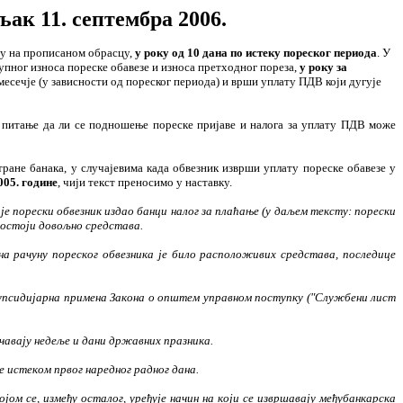
ак 11. септембра 2006.
у на прописаном обрасцу,
у року од 10 дана по истеку пореског периода
. У
укупног износа пореске обавезе и износа претходног пореза,
у року за
есечје (у зависности од пореског периода) и врши уплату ПДВ који дугује
е питање да ли се подношење пореске пријаве и налога за уплату ПДВ може
тране банака, у случајевима када обвезник изврши уплату пореске обавезе у
005. године
, чији текст преносимо у наставку.
а је порески обвезник издао банци налог за плаћање (у даљем тексту: порески
 постоји довољно средстава.
 на рачуну пореског обвезника је било расположивих средстава, последице
е супсидијарна примена Закона о општем управном поступку ("Службени лист
чавају недеље и дани државних празника.
е истеком првог наредног радног дана.
јом се, између осталог, уређује начин на који се извршавају међубанкарска