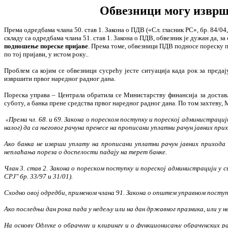
Обвезници могу изврши
Према одредбама члана 50. став 1. Закона о ПДВ («Сл. гласник РС», бр. 84/04,
складу са одредбама члана 51. став 1. Закона о ПДВ, обвезник је дужан да, з
подношење пореске пријаве
. Према томе, обвезници ПДВ подносе пореску пр
по тој пријави, у истом року..
Проблем са којим се обвезници сусрећу јесте ситуација када рок за пред
извршити првог наредног радног дана.
Пореска управа – Централа обратила се Министарству финансија за доста
суботу, а банка прене средства првог наредног радног дана. По том захтеву,
М
Према чл. 68. и 69. Закона о пореском поступку и пореској администрацији
«
налог) да са његовог рачуна пренесе на прописани уплатни рачун јавних при
Ако банка не изврши уплату на прописани уплатни рачун јавних прихода д
неплаћања пореза о доспелости падају на терет банке.
Члан 3. став 2. Закона о пореском поступку и пореској администрацији у 
СРЈ" бр. 33/97 и 31/01).
Сходно овој одредби, применом члана 91. Закона о општем управном поступ
Ако последњи дан рока пада у недељу или на дан државног празника, или у н
На основу Одлуке о обрачуну и клирингу и о функционисању обрачунских рач