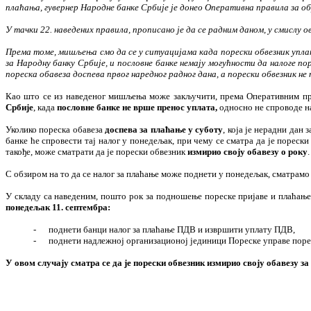
плаћања, гувернер Народне банке Србије је донео Оперативна правила за об
У тачки 22. наведених правила, прописано је да се радним даном, у смислу 
Према томе, мишљења смо да се у ситуацијама када порески обвезник уплати
за Народну банку Србије, и пословне банке немају могућности да налоге по
пореска обавеза доспева првог наредног радног дана, а порески обвезник не
Као што се из наведеног мишљења може закључити, према
Оперативним пр
Србије
, када
пословне банке
не врше пренос уплата,
односно не спроводе н
Уколико пореска обавеза
доспева за плаћање у суботу
, која је нерадни дан
банке ће спровести тај налог у понедељак, при чему се сматра да је порес
такође, може сматрати да је порески обвезник
измирио своју обавезу о року
.
С обзиром на то да се налог за плаћање може поднети у понедељак, сматрам
У складу са наведеним, пошто рок за подношење пореске пријаве и плаћање 
понедељак 11. септембра:
-
поднети банци налог за плаћање ПДВ и извршити уплату ПДВ,
-
поднети надлежној организационој јединици Пореске управе пореск
У овом случају сматра се да је порески обвезник измирио своју обавезу за 