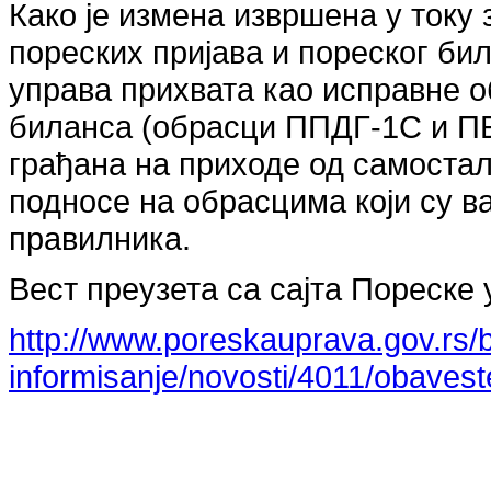
Како је измена извршена у току
пореских пријава и пореског б
управа прихвата као исправне о
биланса (обрасци ППДГ-1С и ПБ 
грађана на приходе од самостал
подносе на обрасцима који су 
правилника.
Вест преузета са сајта Пореске 
http://www.poreskauprava.gov.rs/b
informisanje/novosti/4011/obavest