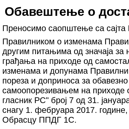
Обавештење о дост
Преносимо саопштење са сајта 
Правилником о изменама Правил
другим питањима од значаја за 
грађања на приходе од самоста
изменама и допунама Правилник
пореза и доприноса за обавезно
самоопорезивањем на приходе 
гласник РС" број 7 од 31. јануар
снагу 1. фебруара 2017. године
Обрасцу ППДГ 1С.