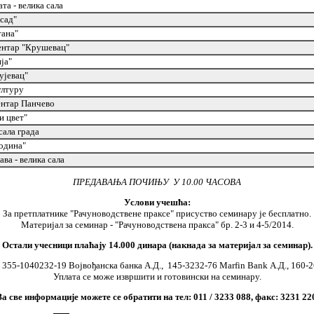
та - велика сала
сад"
тана"
ентар "Крушевац"
ија"
ујевац"
ултуру
ентар Панчево
и цвет"
сала града
одина"
ва - велика сала
ПРЕДАВАЊА ПОЧИЊУ У 10.00 ЧАСОВА
Услови учешћа:
За претплатнике "Рачуноводствене праксе" присуство семинару је бесплатно.
Материјал за семинар - "Рачуноводствена пракса" бр. 2-3 и 4-5/2014.
Остали учесници плаћају 14.000 динара (накнада за материјал за семинар).
ј: 355-1040232-19 Војвођанска банка А.Д., 145-3232-76 Marfin Bank А.Д., 160-
Уплата се може извршити и готовински на семинару.
За све информације можете се обратити на тел: 011 / 3233 088, факс: 3231 22