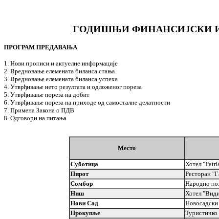
ГОДИШЊИ ФИНАНСИЈСКИ ИЗ
ПРОГРАМ ПРЕДАВАЊА
1. Нови прописи и актуелне информације
2. Вредновање елемената биланса стања
3. Вредновање елемената биланса успеха
4. Утврђивање нето резултата и одложеног пореза
5. Утврђивање пореза на добит
6. Утврђивање пореза на приходе од самосталне делатности
7. Примена Закона о ПДВ
8. Одговори на питања
Место
Суботица
Хотел "Patri
Пирот
Ресторан "Г
Сомбор
Народно по
Ниш
Хотел "Вид
Нови Сад
Новосадски
Прокупље
Туристичко 