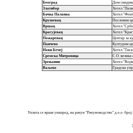
Београд
Дом синдика
Златибор
Хотел "Пали
Бачка Паланка
Хотел "Фон
Крушевац
Пословни ц
Вршац
Хотел "Срб
Крагујевац
Хотел "Краг
Пожаревац
Центар за к
Панчево
Културни ц
Нови Бечеј
Хотел "Тиск
Сремска Митровица
С.О. велика 
Зрењанин
Хотел "Војв
Ваљево
Градска упра
Уплата се врши унапред, на рачун "Рачуноводство" д.о.о. бро