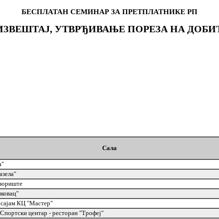
БЕСПЛАТАН СЕМИНАР ЗА ПРЕТПЛАТНИКЕ РП
ВЕШТАЈ, УТВРЂИВАЊЕ ПОРЕЗА НА ДОБИТ
Сала
a"
азела"
зориште
иковац"
 сајам КЦ "Мастер"
Спортски центар - ресторан "Трофеј"