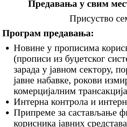
Предавања у свим мес
Присуство се
Програм предавања:
Новине у прописима корисн
(прописи из буџетског сис
зарада у јавном сектору, п
јавне набавке, рокови изми
комерцијалним трансакциј
Интерна контрола и интерн
Припреме за састављање фи
корисника јавних средстава