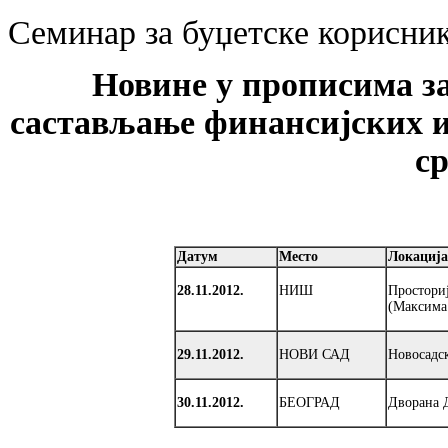
Семинар за буџетске корисни
Новине у прописима за
састављање финансијских и
с
Датум
Место
Локација
28.11.2012.
НИШ
Просториј
(Максима 
29.11.2012.
НОВИ САД
Новосадск
30.11.2012.
БЕОГРАД
Дворана 