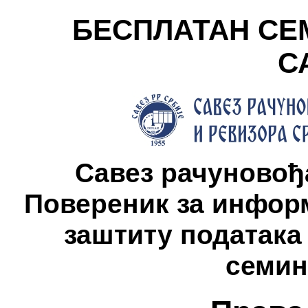
БЕСПЛАТАН СЕ
С
Савез рачуновођа
Повереник за информ
заштиту података
семин