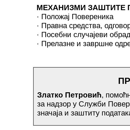
МЕХАНИЗМИ ЗАШТИТЕ 
· Положај Повереника
· Правна средства, одгово
· Посебни случајеви обра
· Прелазне и завршне одр
П
Златко Петровић
, помоћ
за надзор у Служби Повер
значаја и заштиту податак