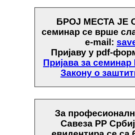
БРОЈ МЕСТА ЈЕ
семинар се врше сл
е-mail:
save
Пријаву у pdf-фор
Пријава за семинар
Закону о заштит
За професионалн
Савеза РР Срби
евидентира се са 