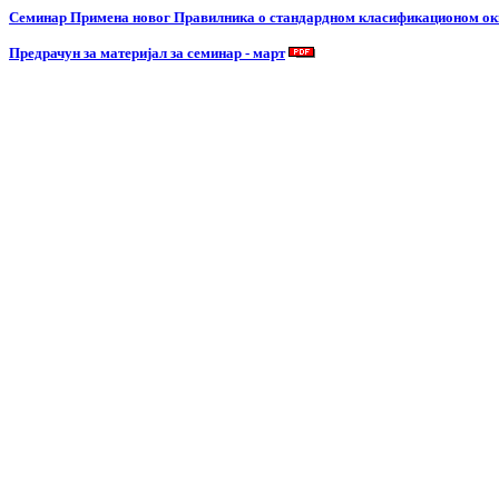
Семинар
Примена
новог Правилника о стандардном класификационом окв
Предрачун за материјал за семинар - март