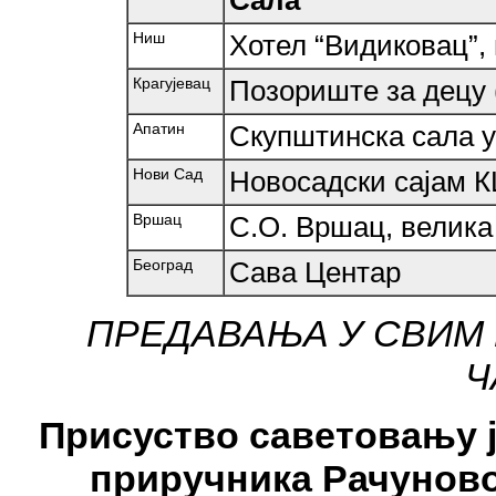
Ниш
Хотел “Видиковац”,
Крагујевац
Позориште за децу (
Апатин
Скупштинска сала у
Нови Сад
Новосадски сајам К
Вршац
С.О. Вршац, велика
Београд
Сава Центар
ПРЕДАВАЊА У СВИМ 
Ч
Присуство саветовању ј
приручника Рачунов