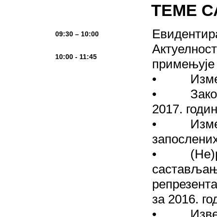
ТЕМЕ 
Евидентир
09:30 – 10:00
Актуелности
10:00 - 11:45
примењује 
• Измене 
• Закон о
2017. годин
• Измене 
запослених
• (Не)ре
састављањ
репрезента
за 2016. го
• Извешт