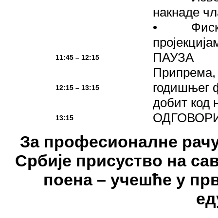
накнаде чл
• Фискалн
пројекцијам
ПАУЗА
11:45 – 12:15
Припрема,
годишњег ф
12:15 – 13:15
добит код 
ОДГОВОР
13:15
За професионалне рачу
Србије присуство на са
поена – учешће у пр
ед