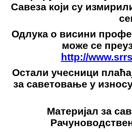
Савеза који су измирил
се
Одлука о висини профе
може се преуз
http://www.srr
Остали учесници плаћај
за саветовање у износу
Материјал за са
Рачуноводствена