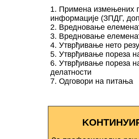
1. Примена измењених п
информације (ЗПДГ, допр
2. Вредновање елемена
3. Вредновање елемена
4. Утврђивање нето рез
5. Утврђивање пореза н
6. Утврђивање пореза н
делатности
7. Одговори на питања
KОНТИНУИ