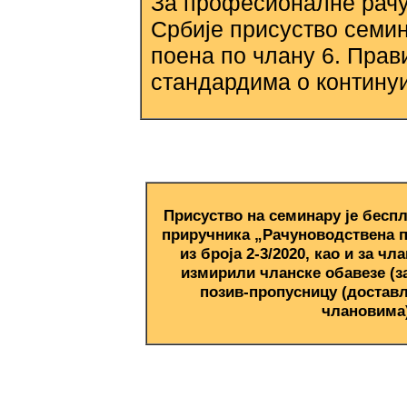
За професионалне рачу
Србије присуство семин
поена по члану 6. Пра
стандардима о континуи
Присуство на семинару је беспл
приручника „Рачуноводствена п
из броја 2-3/2020, као и за чл
измирили чланске обавезе (за 
позив-пропусницу (достав
члановима