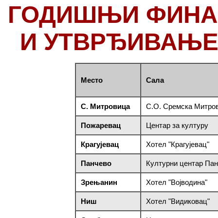
ГОДИШЊИ ФИНА
И УТВРЂИВАЊЕ
Место
Сала
С. Митровица
С.О. Сремска Митро
Пожаревац
Центар за културу
Крагујевац
Хотел "Крагујевац"
Панчево
Културни центар Па
Зрењанин
Хотел "Војводина"
Ниш
Хотел "Видиковац"