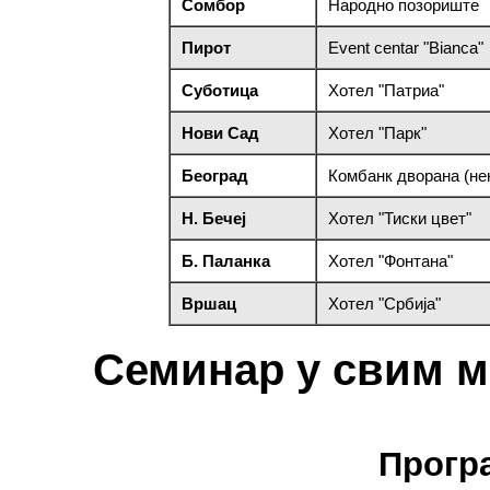
Сомбор
Народно позориште
Пирот
Event centar "Bianca"
Суботица
Хотел "Патриа"
Нови Сад
Хотел "Парк"
Београд
Комбанк дворана (н
Н. Бечеј
Хотел "Тиски цвет"
Б. Паланка
Хотел "Фонтана"
Вршац
Хотел "Србија"
Семинар у свим м
Прогр