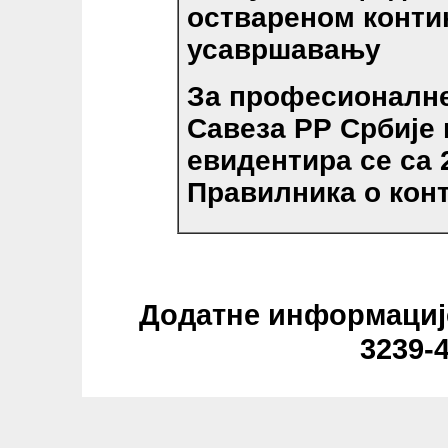
оствареном конти
усавршавању
За професионалне
Савеза РР Србије
евидентира се са 2
Правилника о конт
Додатне информације 
3239-4