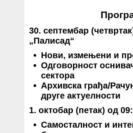
Прогр
30. септембар (четвртак)
„Палисад“
Нови, измењени и п
Одговорност оснивача
сектора
Архивска грађа/Рачу
друге актуелности
1. октобар (петак) од 09
Самосталност и инте