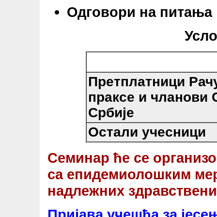
Одговори на питања
Усло
Претплатници Рач
праксе и чланови 
Србије
Остали учесници
Семинар ће се организо
са епидемиолошким ме
надлежних здравствени
Пријава учешћа за јес