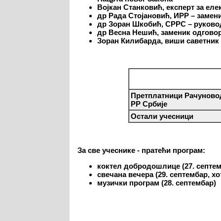
Војкан Станковић
, експерт за ел
др Рада Стојановић
, ИРР – заме
др Зоран Шкобић
, СРРС – руково
др Весна Нешић, заменик
одгово
Зоран Килибарда, виши саветник
Претплатници Рачуновод
РР Србије
Остали учесници
За све учеснике - пратећи програм:
коктел добродошлице (27. септем
свечана вечера (29. септембар, х
музички програм (28. септембар)