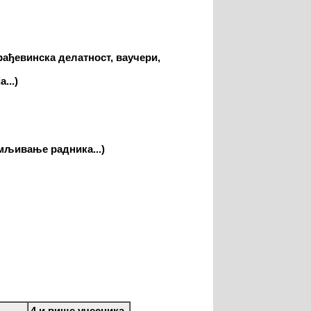
рађевинска делатност, ваучери,
...)
мљивање радника...)
4 и више учесника