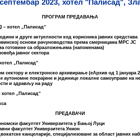
 септембар 2023, хотел "Палисад", З
ПРОГРАМ ПРЕДАВАЊА
0
– хотел „Палисад“
години и друге актуелности код корисника јавних средстава
овинској основи рачуноводства према смерницама МРС ЈС
а готовине са образложењима (напоменама)
вођа јавног сектора
 хотел „Палисад“
ом сектору
и електронско архивирање
(
еАрхив од 1 јануара 
е аутономне покрајине и јединице локалне самоуправе на н
сти и здрављу на раду
– хотел „Палисад“
кса
ПРЕДАВАЧИ
номски факултет Универзитета у Бањој Луци
авни факултет Универзитета Унион
окатске канцеларије, специјализоване за област јавних наб