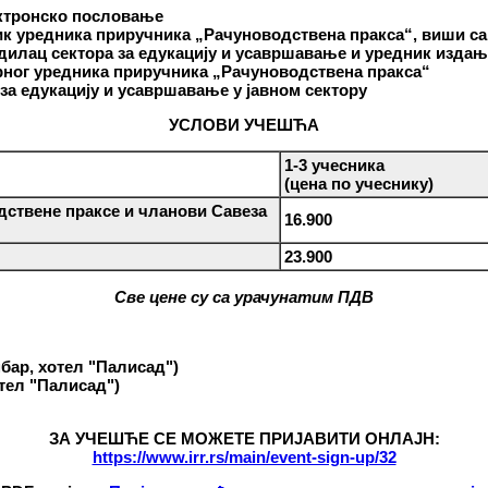
ектронско пословање
ник уредника приручника „Рачуноводствена пракса“, виши с
дилац сектора за едукацију и усавршавање и уредник издањ
рног
уредника приручника „Рачуноводствена пракса“
за едукацију и усавршавање у јавном сектору
УСЛОВИ УЧЕШЋА
1-3 учесника
(цена по учеснику)
ствене праксе и чланови Савеза
16.900
23.900
Све цене су са урачунатим ПДВ
бар, хотел "Палисад")
отел "Палисад")
ЗА УЧЕШЋЕ СЕ МОЖЕТЕ ПРИЈАВИТИ ОНЛАЈН:
https://www.irr.rs/main/event-sign-up/32