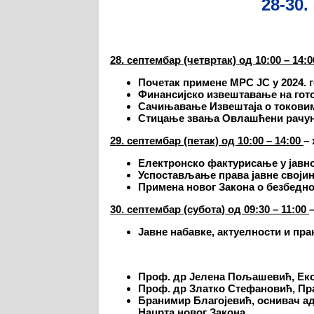
28-30.
2
8
.
септембар
(четвртак) од 10:00 – 14:0
Почетак примене МРС ЈС у 2024. 
Финансијско извештавање на гот
Сачињавање Извештаја о токовим
Стицање звања Овлашћени рачуно
29
.
септембар
(петак) од 10:00 – 14:00
–
Електронско фактурисање у јавн
Успостављање права јавне својин
Примена новог Закона о безбедно
30
.
септембар
(субота) од 09:30 – 11:00
Ј
авне набавке
,
актуелности и пра
Проф. др Јелена Пољашевић, Еко
Проф. др Златко Стефановић, Пр
Бранимир Благојевић, оснивач адв
Нацрта новог Закон
а