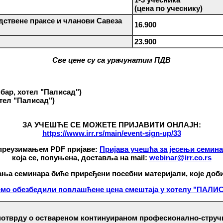
(цена по учеснику)
ствене праксе и чланови Савеза
16.900
23.900
Све цене су са урачунатим ПДВ
бар, хотел "Палисад")
отел "Палисад")
ЗА УЧЕШЋЕ СЕ МОЖЕТЕ ПРИЈАВИТИ ОНЛАЈН:
https://www.irr.rs/main/event-sign-up/33
преузимањем PDF пријаве:
Пријава учешћа за јесењи семин
која се, попуњена, доставља на mail:
webinar@irr.co.rs
ања
семинара биће приређени посебни материјали, које доби
смо обезбедили повлашћене цена смештаја у хотелу "ПАЛИ
 потврду о оствареном континуираном професионално-стру