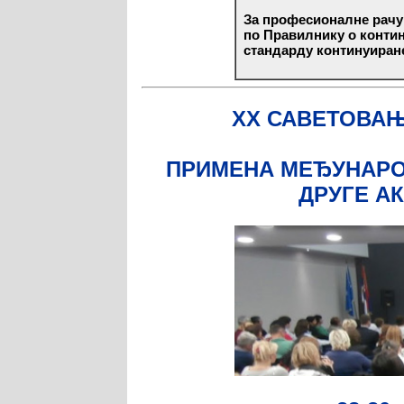
За професионалне рачун
по Правилнику о конти
стандарду континуиране 
XX САВЕТОВАЊ
ПРИМЕНА МЕЂУНАРОД
ДРУГЕ А