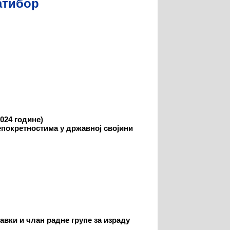
латибор
2024 године
)
епокретностима у државној својини
авки и члан радне групе за израду