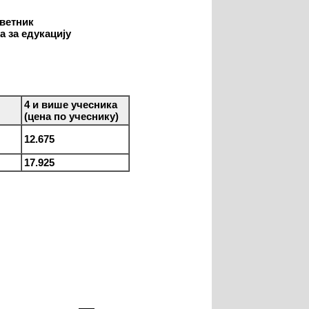
аветник
а за едукацију
4 и више учесника
(цена по учеснику)
12.675
17.925