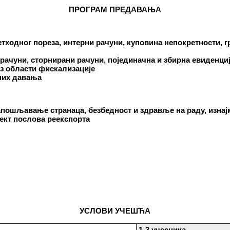
ПРОГРАМ ПРЕДАВАЊА
ходног пореза, интерни рачуни, куповина непокретности, г
рачуни, сторнирани рачуни, појединачна и збирна евиденција
з области фискализације
них давања
апошљавање странаца, безбедност и здравље на раду, изнај
ект послова реекспорта
УСЛОВИ УЧЕШЋА
1-3 учесника