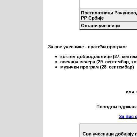
Претплатници Рачуновод
РР Србије
Остали учесници
За све учеснике - пратећи програм:
коктел добродошлице (27. септем
свечана вечера (29. септембар, х
музички програм (28. септембар)
или 
Поводом одржав
За Вас 
Сви учесници добијају