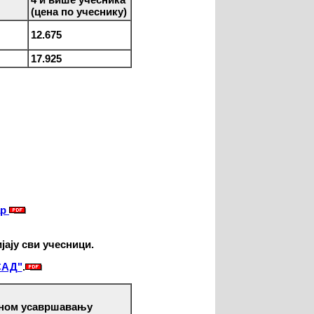
(цена по учеснику)
12.675
17.925
ар
јају сви учесници.
САД"
.
чном усавршавању