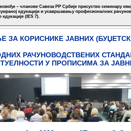
овође – чланове Савеза РР Србије присуство семинару евид
нуираној едукацији и усавршавању професионалних рачуно
едукације (IES 7).
Е ЗА КОРИСНИКЕ ЈАВНИХ (БУЏЕТСК
НИХ РАЧУНОВОДСТВЕНИХ СТАНДАРД
КТУЕЛНОСТИ У ПРОПИСИМА ЗА ЈАВН