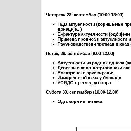
Четвртак 28. септембар (10:00-13:00)
ПДВ актуелности (коришћење прет
донације...)
Е-фактуре актуелности (одбијени 
Примена прописа и актуелности и
Рачуноводствени третман држав
Петак, 29. септембар (9.00-13.00)
Актуелности из радних односа (з
Девизни и спољнотрговински асп
Електронско архивирање
Измирење обавеза у блокади
УОИДО-преглед уговора
Субота 30. септембар (10.00-12.00)
Одговори на питања