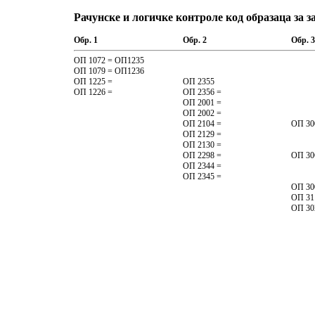
Рачунске и логичке контроле код образаца за 
Обр. 1
Обр. 2
Обр. 3
OП 1072 = ОП1235
ОП 1079 = ОП1236
ОП 1225 =
ОП 2355
ОП 1226 =
ОП 2356 =
ОП 2001 =
ОП 2002 =
ОП 2104 =
ОП 30
ОП 2129 =
ОП 2130 =
ОП 2298 =
ОП 30
ОП 2344 =
ОП 2345 =
ОП 30
ОП 31
ОП 30