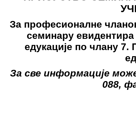
УЧ
За професионалне чланов
семинару евидентира 
едукације по члану 7.
ед
За све информације може
088, ф