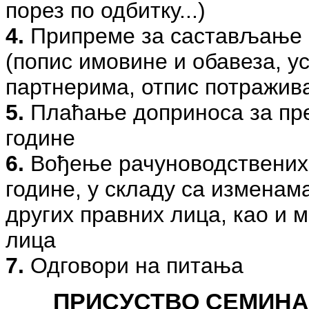
порез по одбитку...)
4.
Припреме за састављање г
(попис имовине и обавеза, 
партнерима, отпис потражив
5.
Плаћање доприноса за пред
године
6.
Вођење рачуноводствених е
године, у складу са изменам
других правних лица, као и 
лица
7.
Одговори на питања
ПРИСУСТВО СЕМИНАР