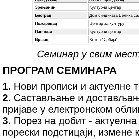
Зрењанин
Културни центар
Београд
Дом синдиката Велика са
Пожаревац
Центар за културу
Панчево
Културни центар
Вршац
Хотел "Србија"
Семинар у свим мест
ПРОГРАМ СЕМИНАРА
1.
Нови прописи и актуелне 
2.
Састављање и достављање
пријаве у електронском обли
3.
Порез на добит - актуелна
порески подстицаји, измене к