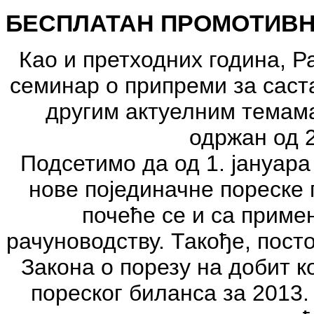
БЕСПЛАТАН ПРОМОТИВ
Као и претходних година, Р
семинар о припреми за сас
другим актуелним темама
одржан од 2
Подсетимо да од 1. јануар
нове појединачне пореске 
почеће се и са приме
рачуноводству. Такође, пост
Закона о порезу на добит 
пореског биланса за 2013.