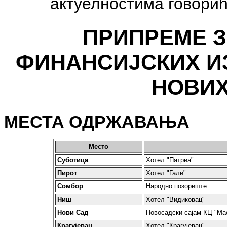
актуелностима говори
ПРИПРЕМЕ 
ФИНАНСИЈСКИХ И
НОВИХ
МЕСТА ОДРЖАВАЊА
Место
Суботица
Хотел "Патриа"
Пирот
Хотел "Гали"
Сомбор
Народно позориште
Ниш
Хотел "Видиковац"
Нови Сад
Новосадски сајам КЦ "Ма
Крагујевац
Хотел "Крагујевац"