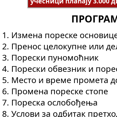
учесници плаћају 3.000 д
ПРОГРА
1. Измена пореске основиц
2. Пренос целокупне или д
3. Порески пуномоћник
4. Порески обвезник и пор
5. Место и време промета д
6. Промена пореске стопе
7. Пореска ослобођења
8. Услови за одбитак претх