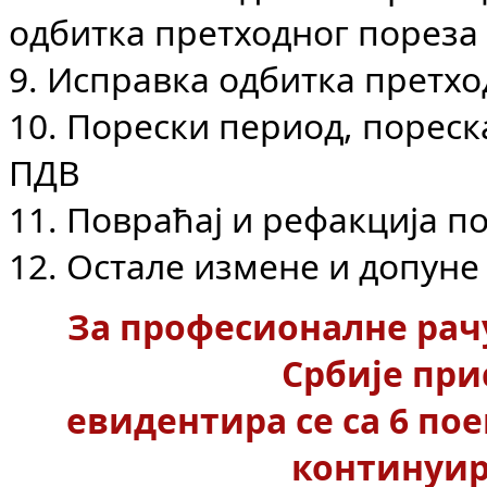
одбитка претходног пореза
9. Исправка одбитка претхо
10. Порески период, пореск
ПДВ
11. Повраћај и рефакција п
12. Остале измене и допуне
За професионалне рачу
Србије при
евидентира се са 6 пое
континуир