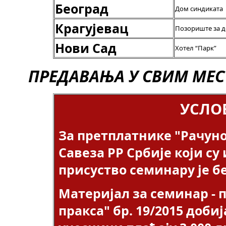
Београд
Дом синдиката
Крагујевац
Позориште за де
Нови Сад
Хотел “Парк”
ПРЕДАВАЊА У СВИМ МЕС
УСЛО
За претплатнике "Рачуно
Савеза РР Србије који с
присуство семинару је б
Материјал за семинар -
пракса" бр. 19/2015 доби