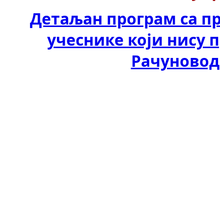
Детаљан програм са пр
учеснике који нису
Рачуновод