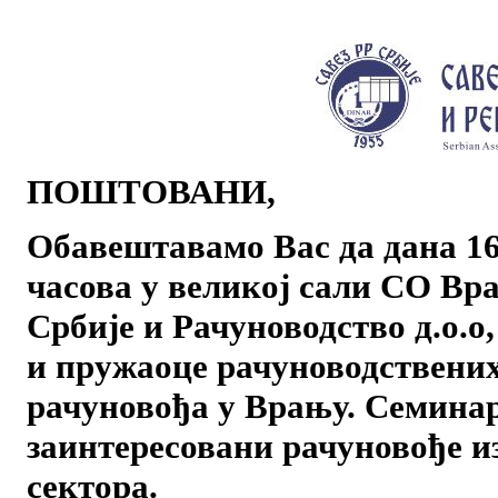
ПОШТОВАНИ,
Обавештавамо Вас да дана 16.
часова у великој сали СО Вр
Србије и Рачуноводство д
.
о
.
о
и пружаоце рачуноводствених
рачуновођа у Врању. Семинар
заинтересовани рачуновође из
сектора.