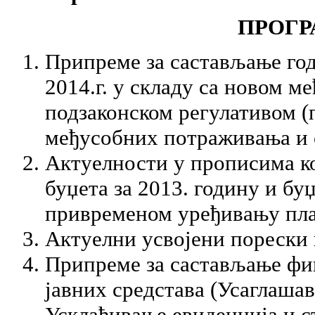
ПРОГР
Припреме за састављање год
2014.г. у складу са новом 
подзаконском регулативом (
међусобних потраживања и о
Актуелности у прописима ко
буџета за 2013. годину и буџ
привременом уређивању плат
Актуелни усвојени порески
Припреме за састављање фин
јавних средстава (Усаглаша
Усклађивање евиденција и с