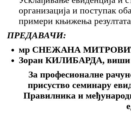
организација и поступак об
примери књижења резултата
ПРЕДАВАЧИ:
мр СНЕЖАНА МИТРОВ
Зоран КИЛИБАРДА, виши 
За професионалне рачуно
присуство семинару евид
Правилника и међународ
е