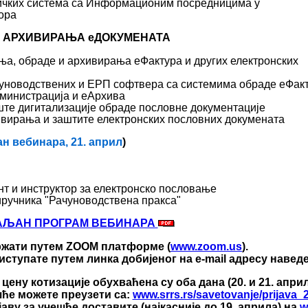
ичких система са Информационим посредницима у
ора
 И АРХИВИРАЊА еДОКУМЕНАТА
ња, обраде и архивирања еФактура и других електронских
чуноводствених и ЕРП софтвера са системима обраде еФакт
министрација и еАрхива
ште дигитализације обраде пословне документације
ивирања и заштите електронских пословних докумената
ан вебинара, 21. април
)
нт и инструктор за електронско пословање
иручника "Рачуноводствена пракса"
АЉАН ПРОГРАМ ВЕБИНАРА
ржати путем ZOOM платформе (
www.zoom.us
).
ступате путем линка добијеног на e-mail адресу наведе
 цену котизације обухваћена су оба дана (20. и 21. април
шће можете преузети са:
www.srrs.rs/savetovanje/prijava_
аву за учешће доставите (
најкасније до 19. априла
) на
w