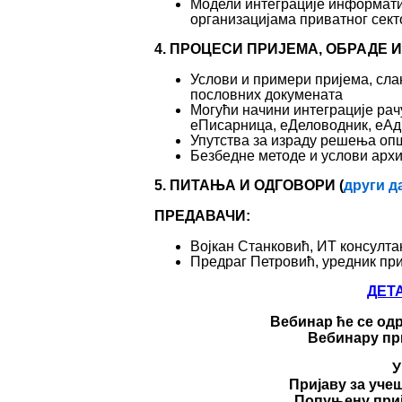
Модели интеграције информат
организацијама приватног сект
4. ПРОЦЕСИ ПРИЈЕМА, ОБРАДЕ
Услови и примери пријема, сла
пословних докумената
Могући начини интеграције ра
еПисарница, еДеловодник, еАд
Упутства за израду решења оп
Безбедне методе и услови арх
5. ПИТАЊА И ОДГОВОРИ (
други д
ПРЕДАВАЧИ:
Војкан Станковић, ИТ консулта
Предраг Петровић, уредник пр
ДЕТ
Вебинар ће се од
Вебинару при
У
Пријаву за уче
Попуњену приј