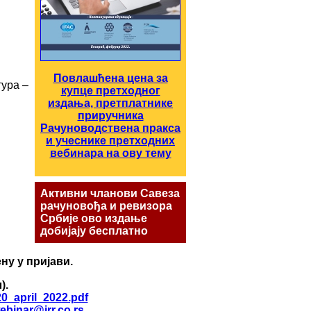
Повлашћена цена за
ура –
купце претходног
издања, претплатнике
приручника
Рачуноводствена пракса
и учеснике претходних
вебинара на ову тему
Активни чланови Савеза
рачуновођа и ревизора
Србије ово издање
добијају бесплатно
ну у пријави.
).
20_april_2022.pdf
ebinar@irr.co.rs