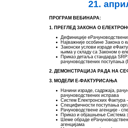
21. апри
ПРОГРАМ ВЕБИНАРА:
1. ПРЕГЛЕД ЗАКОНА О ЕЛЕКТР
Дефиниције еРачуноводствених 
Најважније особине Закона о е
Законски услови израде еФакту
њима у складу са Законом о е
Приказ детаља стандарда SRP
рачуноводствених поступања (П
2. ДЕМОНСТРАЦИЈА РАДА НА СЕ
3. МОДЕЛИ Е-ФАКТУРИСАЊА
Начини израде, садржаја, рачу
рачуноводствених исправа
Систем Електронских Фактура 
Специфичности поступања орга
Рачуноводствене агенције - с
Приказ и објашњење Система з
Шеме обраде еРачуноводствен
агенцијама