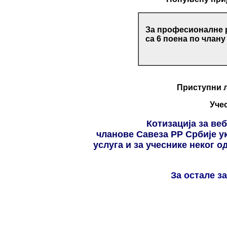
За професионалне р
са 6 поена по члан
Приступни 
Уче
Котизација за ве
чланове Савеза РР Србије у
услуга и за учеснике неког о
За остале з