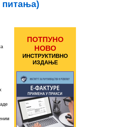
а питања)
ПОТПУНО
НОВО
са
ИНСТРУКТИВНО
ИЗДАЊЕ
х
раде
еним