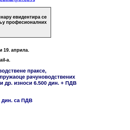
инару евидентира се
вању професионалних
ти
19. априла
.
l-a.
водствене праксе,
е пружаоце рачуноводствених
и др. износи 6.500 дин. + ПДВ
 дин. са ПДВ