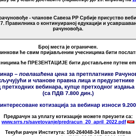
ачуновође - чланове Савеза РР Србије присуство веб
у 7. Правилника о континуираној едукацији и усаврша
рачуновођа.
Број места је ограничен.
линкови ће свим пријављеним учесницима бити посла
сницима ће ПРЕЗЕНТАЦИЈЕ бити достављене путем emai
бинар –
повлашћена цена
за претплатнике Рачуно
кључујући и чланове правна лица и предузетник
д претходних вебинара, купце претходног издања 
(са ПДВ 7.800 дин.)
аинтересоване котизација за вебинар износи 9.200
Предрачун за уплату котизације можете преузети са:
www.srrs.rs/savetovanje/predracun_20_april_2022.pdf
Текући рачун Института: 160-264048-34 Banca Intesa