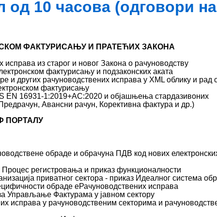
л од 10 часова (одговори н
ОНСКОМ ФАКТУРИСАЊУ И ПРАТЕЋИХ ЗАКОНА
исправа из старог и новог Закона о рачуноводству
лектронском фактурисању и подзаконских аката
ре и других рачуноводствених исправа у XML облику и рад 
лектронском фактурисању
S EN 16931-1:2019+AC:2020 и објашњења стардазивоних
редрачун, Авансни рачун, Корективна фактура и др.)
Ф ПОРТАЛУ
новодствене обраде и обрачуна ПДВ код нових електронски
- Процес регистровања и приказ функционалности
низација приватног сектора - приказ Идеалног система об
пецифичности обраде еРачуноводствених исправа
а Управљање Фактурама у јавном сектору
их исправа у рачуноводственим секторима и рачуноводств