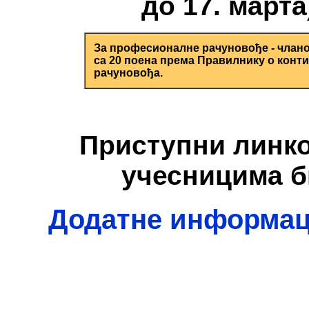
до 17. марта
За професионалне рачуновође - члано
са 20 поена према Правилнику о кон
рачуновођа.
Приступни линк
учесницима би
Додатне информациј