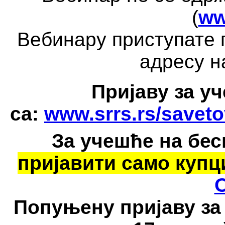
(
ww
Вебинару приступате п
адресу н
Пријаву за у
са:
www.srrs.rs/saveto
За учешће на бе
пријавити само купц
Попуњену пријаву за 