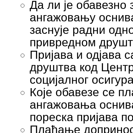
Да ли је обавезно
ангажовању оснива
заснује радни одн
привредном друшт
Пријава и одјава 
друштва код Центр
социјалног осигур
Које обавезе се п
ангажовања оснива
пореска пријава п
Плаћање допринос