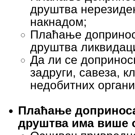
друштва нерезиден
накнадом;
Плаћање допринос
друштва ликвидаци
Да ли се допринос
задруги, савеза, к
недобитних органи
Плаћање доприноса
друштва има више 