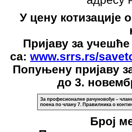
У цену котизације о
Пријаву за учешће
са:
www.srrs.rs/savet
Попуњену пријаву за
до 3. новемб
За професионалне рачуновође – члано
поена по члану 7. Правилника о конти
Број ме