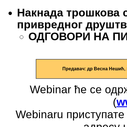
Накнада трошкова 
привредног друштв
ОДГОВОРИ НА ПИТ
Предавач: др Весна Нешић,
Webinar ће се од
(
w
Webinaru приступате 
адресу 