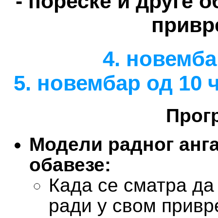
- пореске и друге 
привр
4. новемба
5. новембар од 10 
Прог
Модели радног анг
обавезе:
Када се сматра да
ради у свом привр