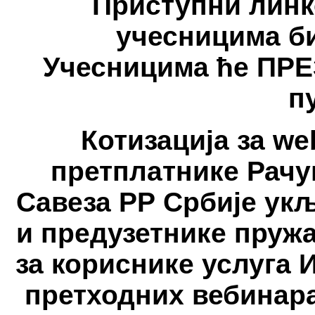
Приступни линк
учесницима би
Учесницима ће ПР
п
Котизација за we
претплатнике Рачу
Савеза РР Србије ук
и предузетнике пруж
за кориснике услуга 
претходних вебинара 