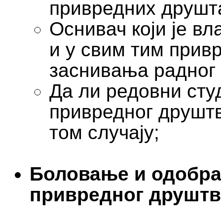
привредних друшта
Оснивач који је в
и у свим тим прив
заснивања радног 
Да ли редовни сту
привредног друштв
том случају;
Боловање и одобра
привредног друштв