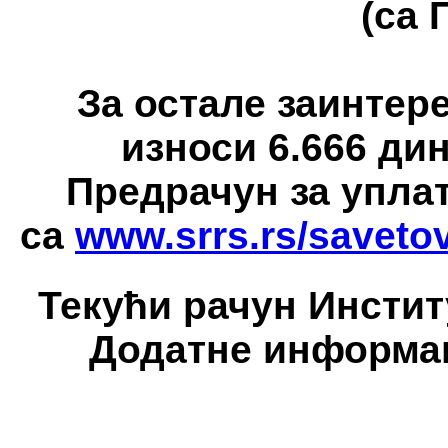
(са 
За остале заинтере
износи 6.666 дин
Предрачун за уплат
са
www.srrs.rs/saveto
Текући рачун Институ
Додатне информаци