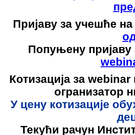
пре
Пријаву за учешће на
о
Попуњену пријаву 
webina
Котизација за webinar 
огранизатор н
У цену котизације обух
де
Текући рачун Инстит