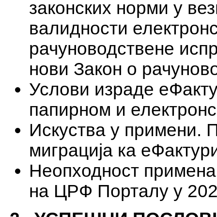
законских норми у ве
валидности електрон
рачуноводствене испр
нови Закон о рачунов
Услови израде еФакту
папирном и електронс
Искуства у примени. 
миграција ка еФактур
Неопходност примена
на ЦРФ Порталу у 202