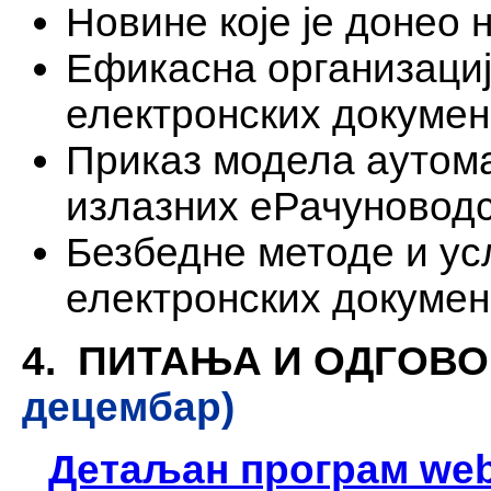
Новине које је донео 
Ефикасна организациј
електронских докумен
Приказ модела аутома
излазних еРачуновод
Безбедне методе и у
електронских докумен
4. ПИТАЊА И ОДГОВ
децембар)
Детаљан програм web