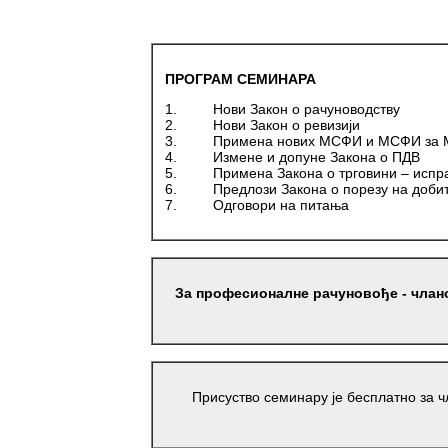
ПРОГРАМ СЕМИНАРА
1. Нови Закон о рачуноводству
2. Нови Закон о ревизији
3. Примена нових МСФИ и МСФИ за 
4. Измене и допуне Закона о ПДВ
5. Примена Закона о трговини – исправ
6. Предлози Закона о порезу на добит п
7. Одговори на питања
За професионалне рачуновође - члан
Присуство семинару је бесплатно за 