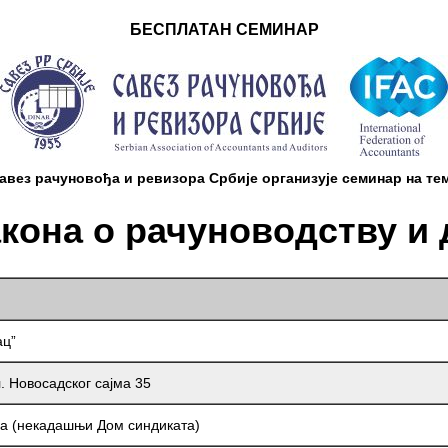
БЕСПЛАТАН СЕМИНАР
авез рачуновођа и ревизора Србије организујe семинар на те
кона о рачуноводству и 
ац”
л. Новосадског сајма 35
а (некадашњи Дом синдиката)