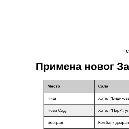
С
Примена новог За
Место
Сала
Ниш
Хотел “Видиков
Нови Сад
Хотел “Парк”, у
Београд
Комбанк дворан