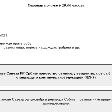
Семинар почиње у 10:00 часова
МСП
е које прате робу
равних лица, пореза на доходак грађана и др.
ове Савеза РР Србије присуство семинару евидентира се са 6
стандарду о континуираној едукацији (IES-7)
чланове Савеза рачуновођа и ревизора Србије, претплатнике приру
заинтересоване.