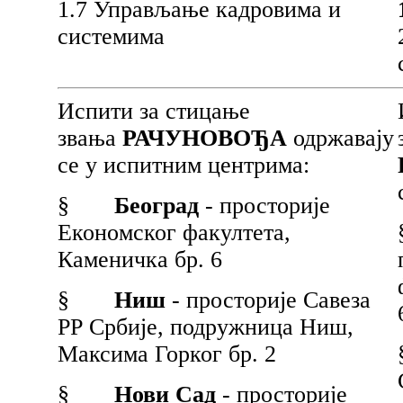
1.7 Управљање кадровима и
системима
Испити за стицање
звања
РАЧУНОВОЂА
одржавају
се у испитним центрима:
§
Београд
- просторије
Економског факултета,
Каменичка бр. 6
§
Ниш
- просторије Савеза
РР Србије, подружница Ниш,
Максима Горког бр. 2
§
Нови Сад
- просторије