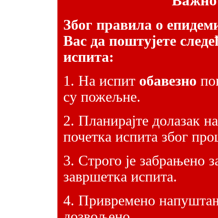
Важно
Због правила о епиде
Вас да поштујете след
испита:
1. На испит
обавезно
пон
су пожељне.
2. Планирајте долазак н
почетка испита због про
3. Строго је забрањено 
завршетка испита.
4. Привремено напуштањ
дозвољено.