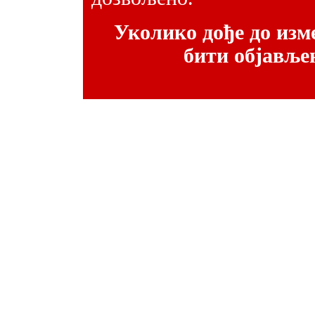
Уколико дође до изм
бити објављен