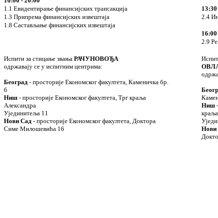
16:00 - 20:00
1.1 Евидентирање финансијских трансакција
13:30
1.3 Припрема финансијских извештаја
2.4 И
1.8 Састављање финансијских извештаја
16:00
2.9 Р
Испити за стицање звања
РАЧУНОВОЂА
Испит
одржавају се у испитним центрима:
ОВЛ
одржа
Београд
- просторије Економског факултета, Каменичка бр.
6
Беог
Ниш
- просторије Економског факултета, Трг краља
Камен
Александра
Ниш
-
Ујединитеља 11
краља
Нови Сад
- просторије Економског факултета, Доктора
Уједи
Симе Милошевића 16
Нови
Докто