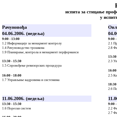
испита за стицање проф
у испит
Рачуновођа
Овл
04.06.2006. (недеља)
04.0
9:00 - 13:00
9:00 -
1.2 Информације за менаџмент контролу
2.1 П
1.4 Рачуноводство трошкова
2.8 Ф
1.9 Планирање, контрола и менаџмент перформанси
13:30
13:30 - 15:30
2.3 У
1.5 Спровођење ревизорских процедура
16:00
16:00 - 18:00
2.5 К
1.7 Управљање кадровима и системима
18:30
2.6 П
11.06.2006.
(недеља)
11.0
13:30 - 15:30
9:00 -
1.6 Порески систем
2.2 Ф
2.7 Ф