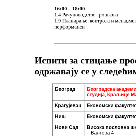
16:00 – 18:00
1.4 Рачуноводство трошкова
1.9 Планирање, контрола и менаџме
перформанси
Испити за стицање пр
одржавају се у следећи
Београд
Београдска академи
студија, Краљице Ма
Крагујевац
Економски факулте
Ниш
Економски факулте
Нови Сад
Висока пословна шк
– Валтера 4