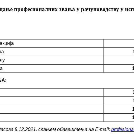
тицање професионалних звања у рачуноводству у и
акција
ра
лу
а
ЂА:
асова 8.12.2021. слањем обавештења на E-mail:
profesiona