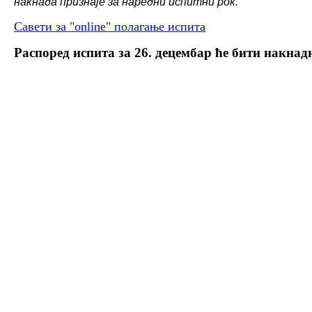
накнада признаје за наредни испитни рок.
Савети за "online" полагање испита
Распоред испита за 26. децембар ће бити накнад