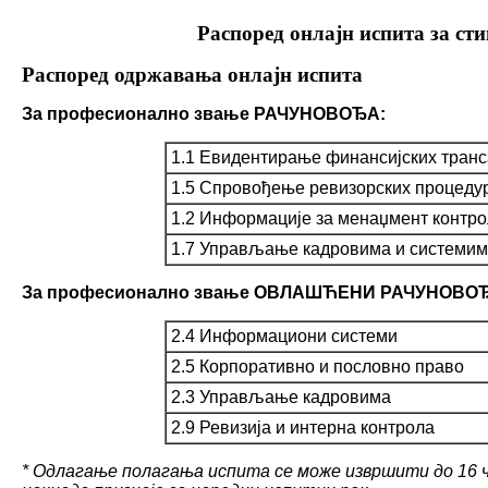
Распоред онлајн испита за с
Распоред одржавања онлајн испита
За професионално звање РАЧУНОВОЂА:
1.1 Евидентирање финансијских транс
1.5 Спровођење ревизорских процеду
1.2 Информације за менаџмент контро
1.7 Управљање кадровима и системим
За професионално звање ОВЛАШЋЕНИ РАЧУНОВО
2.4 Информациони системи
2.5 Корпоративно и пословно право
2.3 Управљање кадровима
2.9 Ревизија и интерна контрола
* Одлагање полагања испита се може извршити до 16 ч