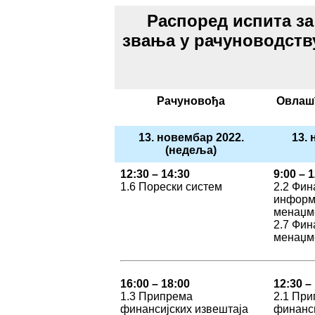
Распоред испита з
звања у рачуноводств
Рачуновођа
Овлаш
13. новембар 2022.
13. 
(недеља)
12:30 – 14:30
9:00 – 
1.6 Порески систем
2.2 Фин
информ
менаџм
2.7 Фин
менаџме
16:00 – 18:00
12:30 –
1.3 Припрема
2.1 Пр
финансијских извештаја
финанси