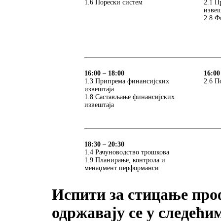
1.6 Порески систем
2.1 П
извеш
2.8 Ф
16:00 – 18:00
16:00
1.3 Припрема финансијских
2.6 П
извештаја
1.8 Састављање финансијских
извештаја
18:30 – 20:30
1.4 Рачуноводство трошкова
1.9 Планирање, контрола и
менаџмент перформанси
Испити за стицање про
одржавају се у следећи