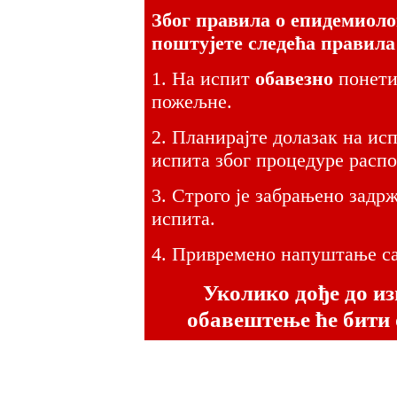
Због правила о епидемиол
поштујете следећа правила
1. На испит
обавезно
понети
пожељне.
2. Планирајте долазак на и
испита због процедуре распо
3. Строго је забрањено задр
испита.
4. Привремено напуштање са
Уколико дође до и
обавештење ће бити 