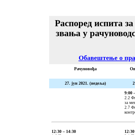
Распоред испита з
звања у рачуновод
Обавештење о пр
Рачуновођа
Ов
27. јун 2021. (недеља)
2
9:00 
2.2 Ф
за ме
2.7 Ф
контр
12:30 – 14:30
12:30