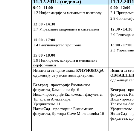
11
.12
.2011.
(недеља)
11
.12
.2011
9:00 - 11:00
9:00 - 12:00
1.2 Информације за менаџмент контролу
2.1 Припрема
2.8 Финансиј
12:30 - 14:30
1.7 Управљање кадровима и системима
12:30 - 14:30
2.9 Ревизија 
15:00 - 17:00
1.4 Рачуноводство трошкова
15:00 - 17:00
2.3 Управљањ
15:00 - 18:00
1.9 Планирање, контрола и менаџмент
перформанси
Испити за стицање звања
РАЧУНОВОЂА
Испити за ст
одржавају се у испитним центрима:
ОВЛАШЋЕН
одржавају се
Београд
- просторије Економског
факултета, Каменичка бр. 6
Београд
- пр
Ниш
- просторије Економског факултета,
факултета, Ка
Трг краља Александра
Ниш
- просто
Ујединитеља 11
Трг краља Ал
Нови Сад
- просторије Економског
Ујединитеља 
факултета, Доктора Симе Милошевића 16
Нови Сад
- п
факултета, Д