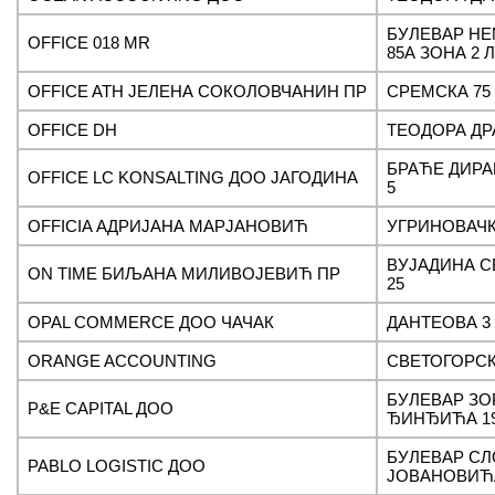
БУЛЕВАР Н
OFFICE 018 MR
85А ЗОНА 2 
OFFICE ATH ЈЕЛЕНА СОКОЛОВЧАНИН ПР
СРЕМСКА 75
OFFICE DH
ТЕОДОРА ДР
БРАЋЕ ДИРАК
OFFICE LC KONSALTING ДОО ЈАГОДИНА
5
OFFICIA АДРИЈАНА МАРЈАНОВИЋ
УГРИНОВАЧК
ВУЈАДИНА 
ON TIME БИЉАНА МИЛИВОЈЕВИЋ ПР
25
OPAL COMMERCE ДОО ЧАЧАК
ДАНТЕОВА 3
ORANGE ACCOUNTING
СВЕТОГОРСК
БУЛЕВАР ЗО
P&E CAPITAL ДОО
ЂИНЂИЋА 19
БУЛЕВАР С
PABLO LOGISTIC ДОО
ЈОВАНОВИЋА