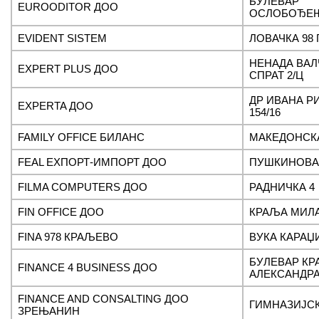
БУЛЕВАР
EUROODITOR ДОО
ОСЛОБОЂЕЊА
EVIDENT SISTEM
ЛОВАЧКА 98 
НЕНАДА ВАЛЧ
EXPERT PLUS ДОО
СПРАТ 2/Ц
ДР ИВАНА Р
EXPERTA ДОО
154/16
FAMILY OFFICE БИЛАНС
МАКЕДОНСКА
FEAL ЕХПОРТ-ИМПОРТ ДОО
ПУШКИНОВА
FILMA COMPUTERS ДОО
РАДНИЧКА 4
FIN OFFICE ДОО
КРАЉА МИЛА
FINA 978 КРАЉЕВО
ВУКА КАРАЏИ
БУЛЕВАР К
FINANCE 4 BUSINESS ДОО
АЛЕКСАНДРА 
FINANCE AND CONSALTING ДОО
ГИМНАЗИЈСК
ЗРЕЊАНИН