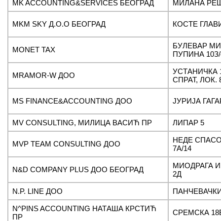
MK ACCOUNTING&SERVICES БЕОГРАД
МИЛАНА РЕШ
MKM SKY Д.О.О БЕОГРАД
КОСТЕ ГЛАВ
БУЛЕВАР МИ
MONET TAX
ПУПИНА 10З/
УСТАНИЧКА 1
MRAMOR-W ДОО
СПРАТ, ЛОК. 
MS FINANCE&ACCOUNTING ДОО
ЈУРИЈА ГАГА
MV CONSULTING, МИЛИЦА ВАСИЋ ПР
ЛИПАР 5
НЕДЕ СПАС
MVP TEAM CONSULTING ДОО
7A/14
МИОДРАГА 
N&D COMPANY PLUS ДОО БЕОГРАД
2Д
N.P. LINE ДОО
ПАНЧЕВАЧКИ
N^PINS ACCOUNTING НАТАША КРСТИЋ
СРЕМСКА 18
ПР