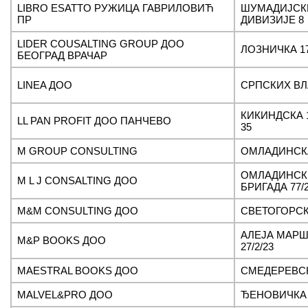
LIBRO ESATTO РУЖИЦА ГАВРИЛОВИЋ
ШУМАДИЈСК
ПР
ДИВИЗИЈЕ 8
LIDER COUSALTING GROUP ДОО
ЛОЗНИЧКА 17
БЕОГРАД ВРАЧАР
LINEA ДОО
СРПСКИХ ВЛ
КИКИНДСКА 1
LL PAN PROFIT ДОО ПАНЧЕВО
35
M GROUP CONSULTING
ОМЛАДИНСКА
ОМЛАДИНСК
M L J CONSALTING ДОО
БРИГАДА 77/
M&M CONSULTING ДОО
СВЕТОГОРСК
АЛЕЈА МАРШ
M&P BOOKS ДОО
27/2/23
MAESTRAL BOOKS ДОО
СМЕДЕРЕВСК
MALVEL&PRO ДОО
ЂЕНОВИЧКА 