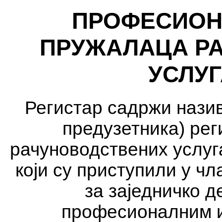
ПРОФЕСИОН
ПРУЖАЛАЦА Р
УСЛУГ
Регистар садржи назив
предузетника) ре
рачуноводствених услуг
који су приступили у ч
за заједничко д
професионалним и