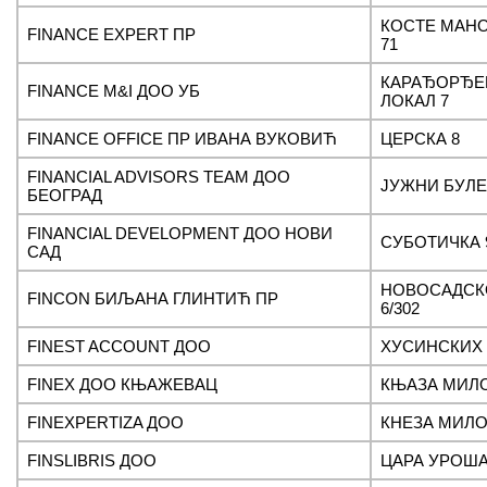
КОСТЕ МАН
FINANCE EXPERT ПР
71
КАРАЂОРЂЕВ
FINANCE M&I ДОО УБ
ЛОКАЛ 7
FINANCE OFFICE ПР ИВАНА ВУКОВИЋ
ЦЕРСКА 8
FINANCIAL ADVISORS TEAM ДОО
ЈУЖНИ БУЛЕ
БЕОГРАД
FINANCIAL DEVELOPMENT ДОО НОВИ
СУБОТИЧКА 9
САД
НОВОСАДСК
FINCON БИЉАНА ГЛИНТИЋ ПР
6/302
FINEST ACCOUNT ДОО
ХУСИНСКИХ 
FINEX ДОО КЊАЖЕВАЦ
КЊАЗА МИЛО
FINEXPERTIZA ДОО
КНЕЗА МИЛО
FINSLIBRIS ДОО
ЦАРА УРОША