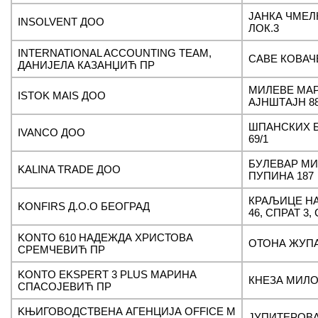
ЈАНКА ЧМЕЛН
INSOLVENT ДОО
ЛОК.3
INTERNATIONAL ACCOUNTING TEAM,
САВЕ КОВАЧ
ДАНИЈЕЛА КАЗАНЏИЋ ПР
МИЛЕВЕ МА
ISTOK MAIS ДОО
АЈНШТАЈН 88
ШПАНСКИХ 
IVANCO ДОО
69/1
БУЛЕВАР МИ
KALINA TRADE ДОО
ПУПИНА 187
КРАЉИЦЕ Н
KONFIRS Д.О.О БЕОГРАД
46, СПРАТ 3,
KONTO 610 НАДЕЖДА ХРИСТОВА
ОТОНА ЖУП
СРЕМЧЕВИЋ ПР
KONTO EKSPERT 3 PLUS МАРИНА
КНЕЗА МИЛО
СПАСОЈЕВИЋ ПР
KЊИГОВОДСТВЕНА АГЕНЦИЈА OFFICE M
ЈУПИТЕРОВА