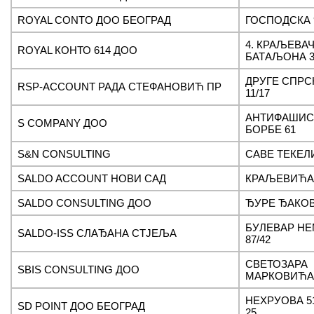
ROYAL CONTO ДОО БЕОГРАД
ГОСПОДСКА 
4. КРАЉЕВА
ROYAL КОНТО 614 ДОО
БАТАЉОНА 31
ДРУГЕ СПРС
RSP-ACCOUNT РАДА СТЕФАНОВИЋ ПР
11/17
АНТИФАШИС
S COMPANY ДОО
БОРБЕ 61
S&N CONSULTING
САВЕ ТЕКЕЛИ
SALDO ACCOUNT НОВИ САД
КРАЉЕВИЋА 
SALDO CONSULTING ДОО
ЂУРЕ ЂАКОВ
БУЛЕВАР Н
SALDO-ISS СЛАЂАНА СТЈЕЉА
87/42
СВЕТОЗАРА
SBIS CONSULTING ДОО
МАРКОВИЋА 
НЕХРУОВА 5
SD POINT ДОО БЕОГРАД
25