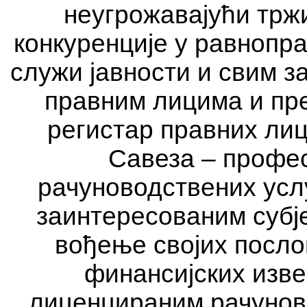
неугрожавајући тр
конкуренције у равнопр
служи јавности и свим з
правним лицима и пре
регистар правних лиц
Савеза – профе
рачуноводствених услу
заинтересованим субје
вођење својих посл
финансијских изв
лиценцираним рачуно