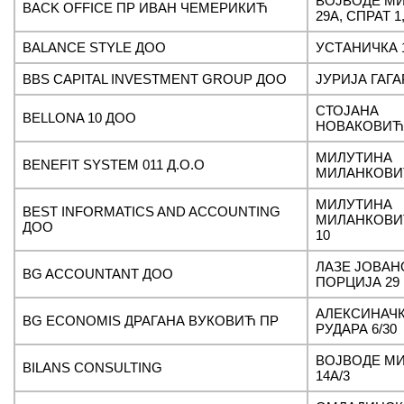
ВОЈВОДЕ М
BACK OFFICE ПР ИВАН ЧЕМЕРИКИЋ
29А, СПРАТ 1,
BALANCE STYLE ДОО
УСТАНИЧКА 1
BBS CAPITAL INVESTMENT GROUP ДОО
ЈУРИЈА ГАГА
СТОЈАНА
BELLONA 10 ДОО
НОВАКОВИЋА
МИЛУТИНА
BENEFIT SYSTEM 011 Д.О.О
МИЛАНКОВИ
МИЛУТИНА
BEST INFORMATICS AND ACCOUNTING
МИЛАНКОВИЋ
ДОО
10
ЛАЗЕ ЈОВА
BG ACCOUNTANT ДОО
ПОРЦИЈА 29
АЛЕКСИНАЧ
BG ECONOMIS ДРАГАНА ВУКОВИЋ ПР
РУДАРА 6/30
ВОЈВОДЕ М
BILANS CONSULTING
14A/3