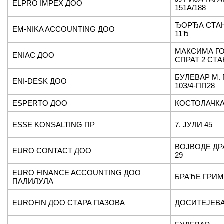
ELPRO IMPEX ДОО
151A/188
ЂОРЂА СТА
EM-NIKA ACCOUNTING ДОО
11Ђ
МАКСИМА ГО
ENIAC ДОО
СПРАТ 2 СТА
БУЛЕВАР М.
ENI-DESK ДОО
10З/4-ПП28
ESPERTO ДОО
КОСТОЛАЧКА
ESSE KONSALTING ПР
7. ЈУЛИ 45
ВОЈВОДЕ Д
EURO CONTACT ДОО
29
EURO FINANCE ACCOUNTING ДОО
БРАЋЕ ГРИМ 
ПАЛИЛУЛА
EUROFIN ДОО СТАРА ПАЗОВА
ДОСИТЕЈЕВА