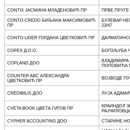
CONTIX ЈАСМИНА МЛАДЕНОВИЋ ПР
ПРВЕ ПРУГЕ 
CONTO-CREDO БИЉАНА МАКСИМОВИЋ
БУЛЕВАР Н
ПР
23/47
CONTO-LIDER ГОРДАНА ЦВЕТКОВИЋ ПР
ДАЛМАТИНСК
COPEX Д.О.О.
БОГОЉУБА Ч
ВЛАДИМИРА
COPLAND ДОО
ПОПОВИЋА 50
COUNTER ABC АЛЕКСАНДРА
ВОЈВОДЕ ПУ
ЦВЕТКОВИЋ ПР
CREDIBILIS ДОО
ЛУЈА АДАМИЧ
КРАИНДОЛ 3
CVETA BOOK ЦВЕТА ГИГОВ ПР
РАЈЧИЛОВЦ
CYPHER ACCOUNTING ДОО
СТАРИНЕ НО