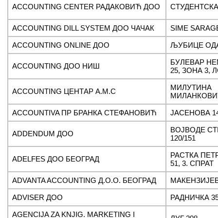
ACCOUNTING CENTER РАДАКОВИЋ ДОО
СТУДЕНТСКА 
ACCOUNTING DILL SYSTEM ДОО ЧАЧАК
SIME SARAG
ACCOUNTING ONLINE ДОО
ЉУБИЦЕ ОД
БУЛЕВАР Н
ACCOUNTING ДОО НИШ
25, ЗОНА 3, Л
МИЛУТИНА
ACCOUNTING ЦЕНТАР А.М.С
МИЛАНКОВИ
ACCOUNTIVA ПР БРАНКА СТЕФАНОВИЋ
ЈАСЕНОВА 14
ВОЈВОДЕ СТ
ADDENDUM ДОО
120/151
РАСТКА ПЕ
ADELFES ДОО БЕОГРАД
51, 3. СПРАТ
ADVANTA ACCOUNTING Д.О.О. БЕОГРАД
МАКЕНЗИЈЕВ
ADVISER ДОО
РАДНИЧКА 3
AGENCIJA ZA KNJIG. MARKETING I