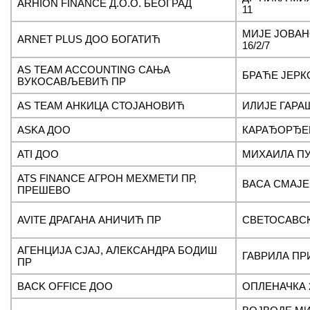
ARHION FINANCE Д.О.О. БЕОГРАД
11
МИЈЕ ЈОВА
ARNET PLUS ДОО БОГАТИЋ
16/2/7
AS TEAM ACCOUNTING САЊА
БРАЋЕ ЈЕРК
ВУКОСАВЉЕВИЋ ПР
AS TEAM АНКИЦА СТОЈАНОВИЋ
ИЛИЈЕ ГАРА
ASKA ДОО
КАРАЂОРЂЕВ
ATI ДОО
МИХАИЛА ПУ
ATS FINANCE АГРОН МЕХМЕТИ ПР,
ВАСА СМАЈЕ
ПРЕШЕВО
AVITE ДРАГАНА АНИЧИЋ ПР
СВЕТОСАВСК
AГЕНЦИЈА СЈАЈ, АЛЕКСАНДРА БОДИШ
ГАВРИЛА ПР
ПР
BACK OFFICE ДОО
ОПЛЕНАЧКА 