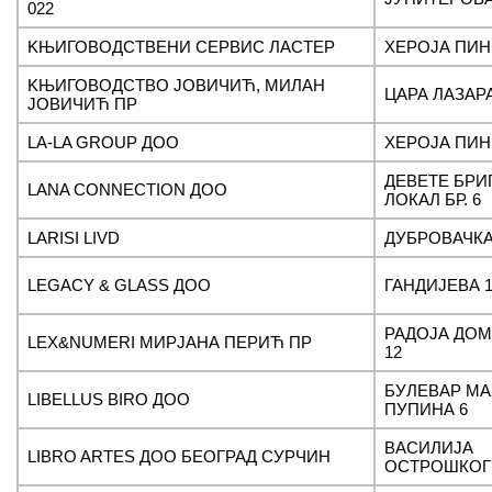
022
KЊИГОВОДСТВЕНИ СЕРВИС ЛАСТЕР
ХЕРОЈА ПИН
KЊИГОВОДСТВО ЈОВИЧИЋ, МИЛАН
ЦАРА ЛАЗАРА
ЈОВИЧИЋ ПР
LA-LA GROUP ДОО
ХЕРОЈА ПИН
ДЕВЕТЕ БРИГ
LANA CONNECTION ДОО
ЛОКАЛ БР. 6
LARISI LIVD
ДУБРОВАЧКА
LEGACY & GLASS ДОО
ГАНДИЈЕВА 1
РАДОЈА ДО
LEX&NUMERI МИРЈАНА ПЕРИЋ ПР
12
БУЛЕВАР М
LIBELLUS BIRO ДОО
ПУПИНА 6
ВАСИЛИЈА
LIBRO ARTES ДОО БЕОГРАД СУРЧИН
ОСТРОШКОГ 