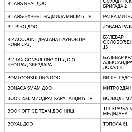
ОМЛАДИНСК
BILANS REAL ДОО
БРИГАДА 2
BILANS-EXPERT РАДМИЛА МИШИЋ ПР
РАТКА МИТР
BIT-BIRO ДОО
ЈОВАНА РАЈ
БУЛЕВАР
BIZ ACCOUNT ДРАГАНА ПАУНОВ ПР
ОСЛОБОЂЕЊА
НОВИ САД
16
БУЛЕВАР К
BIZ TAX CONSULTING 011 Д.О.О
АЛЕКСАНДРА
БЕОГРАД-ЗВЕЗДАРА
ЛОКАЛ 31
BOMI CONSULTING DOO
ВИШЕГРАДСК
BONACA SV AM ДОО
МИТРОВДАНС
BOOK 22В, МИОДРАГ КАРАПАНЏИЋ ПР
ВОЈВОДЕ М
ТРГ КРАЉА 
BOOK OFFICE TEAM ДОО НИШ
МЕДИЈАНА
BOXAL ДОО
ТОПОЛА 61