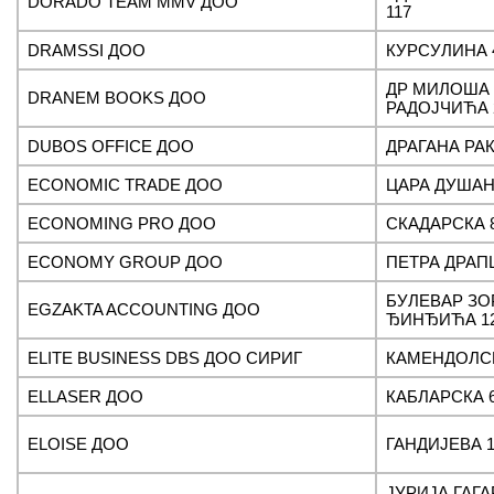
DORADO TEAM MMV ДОО
117
DRAMSSI ДОО
КУРСУЛИНА 
ДР МИЛОША
DRANEM BOOKS ДОО
РАДОЈЧИЋА 
DUBOS OFFICE ДОО
ДРАГАНА РА
ECONOMIC TRADE ДОО
ЦАРА ДУШАН
ECONOMING PRO ДОО
СКАДАРСКА 
ECONOMY GROUP ДОО
ПЕТРА ДРАП
БУЛЕВАР ЗО
EGZAKTA ACCOUNTING ДОО
ЂИНЂИЋА 1
ELITE BUSINESS DBS ДОО СИРИГ
КАМЕНДОЛСК
ELLASER ДОО
КАБЛАРСКА 
ELOISE ДОО
ГАНДИЈЕВА 1
ЈУРИЈА ГАГ