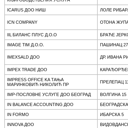
ICARUS ДОО НИШ
ЛОЛЕ РИБАРА
ICN COMPANY
ОТОНА ЖУП
IIL БИЛАНС ПЛУС Д.О.О
БРАЋЕ ЈЕРК
IMAGE TIM Д.О.О.
ПАШИНАЦ 27
IMEXSALD ДОО
ДР. ИВАНА Р
IMPEX TRADE ДОО
КАРАЂОРЂЕВ
IMPRESS OFFICE KA ТАЊА
ПРЕЛЕПАЦ 1
МАРИНКОВИЋ НИКОЛИЋ ПР
IMP-ПОСЛОВНЕ УСЛУГЕ ДОО БЕОГРАД
ВОЛГИНА 15
IN BALANCE ACCOUNTING ДОО
БЕОГРАДСКА 
IN FORMO
ИБАРСКА 5
INNOVA ДОО
ВИДОВДАНСК