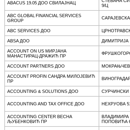
СТЕВАНА С
ABACUS 19.05 ДОО СВИЛАЈНАЦ
9/Ц
ABC GLOBAL FINANCIAL SERVICES
САРАЈЕВСКА 
GROUP
ABC SERVICES ДОО
ЦРНОТРАВСК
ABSA ДОО
ДИМИТРИЈА 
ACCOUNT ON US МИРЈАНА
ФРУШКОГОРС
МАНАСТИРАЦ-ДРАЖИЋ ПР
ACCOUNT PARTNERS ДОО
МОКРАЊЧЕВА
ACCOUNT PROFIN САНДРА МИЛОЈЕВИЋ
ВИНОГРАДАР
ПР
ACCOUNTING & SOLUTIONS ДОО
СУРЧИНСКИ 
ACCOUNTING AND TAX OFFICE ДОО
НЕХРУОВА 51
ACCOUNTING CENTER ВЕСНА
ВЛАДИМИРА
ЉУБЕНКОВИЋ ПР
ПОПОВИЋА 