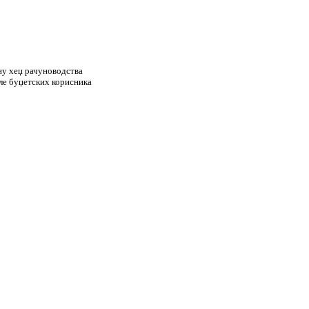
ну хеџ рачуноводства
оле буџетских корисника