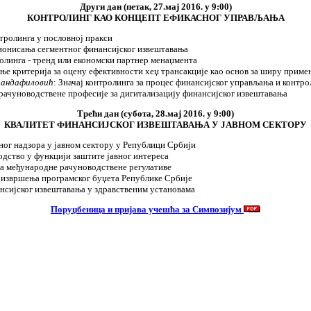
Други дан (петак, 27.мај 2016. у 9:00)
КОНТРОЛИНГ КАО КОНЦЕПТ ЕФИКАСНОГ УПРАВЉАЊА
нтролинга у пословној пракси
ционисања сегментног финансијског извештавања
олинга - тренд или економски партнер менаџмента
ње критерија за оцену ефективности хеџ трансакције као основ за ширу приме
Трандафиловић
: Значај контролинга за процес финансијског управљања и контр
рачуноводствене професије за дигитализацију финансијског извештавања
Трећи дан (субота, 28.мај 2016. у 9:00)
КВАЛИТЕТ ФИНАНСИЈСКОГ ИЗВЕШТАВАЊА У ЈАВНОМ СЕКТОРУ
ног надзора у јавном сектору у Републици Србији
одство у функцији заштите јавног интереса
а међународне рачуноводствене регулативе
 извршења програмског буџета Републике Србије
нсијског извештавања у здравственим установама
Поруџбеница и пријава учешћа за Симпозијум