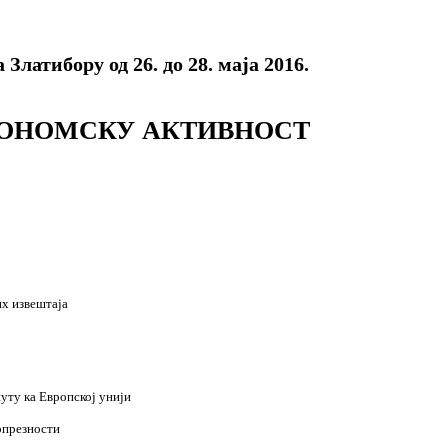
латибору од 26. до 28. маја 2016.
КОНОМСКУ АКТИВНОСТ
их извештаја
путу ка Европској унији
опрезности