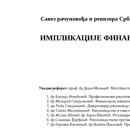
Савез рачуновођа и ревизора Срби
ИМПЛИКАЦИЈЕ ФИНАН
Уводни реферат:
проф. др Дејан Малинић
: Могућност
др Благоје Новићевић
: Професионални рачуново
др Милорад Стојилковић:
Финансијско извештав
мр Рада Стојановић:
Дивергенција рачуноводст
мр Стево Миловановић
: Рачуноводство и сива 
др Жељко Шевић, др Зоран Шкобић
: Регулациј
др Славиша Ђорђевић:
Рачуноводствени третма
др Горанка Кнежевић
,
др Владан Павловић
: Пр