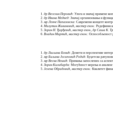
др Веселин Перовић
: Улога и значај примене ко
др Ивана Медвед
: Значај организовања и функ
мр Ленче Папазовска
: Савремени концепт контр
Милутин Живановић
,
мастер екон.
: Редефиниса
Зоран Н. Ђорђевић
,
мастер екон., др Саша К. 
Владан Мартић
,
мастер екон.
: Оспособљеност 
др Љиљана Бонић
: Домети и перспективе интер
мр Биљана Јосиповић Родић
: Буџетско рачунов
мр Весна Нешић:
Примања запослених са аспект
Зоран Килибарда:
Могућност мерења и анализе
Јелена Обрадовић, мастер екон.:
Квалитет фина