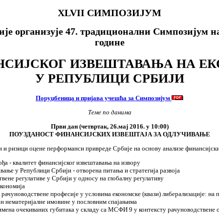
XLVII
СИМПОЗИЈУМ
је организује 47. традиционални Симпозијум на З
године
СИЈСКОГ ИЗВЕШТАВАЊА НА Е
У РЕПУБЛИЦИ СРБИЈИ
Поруџбеница и пријава учешћа за Симпозијум
Т
еме по данима
Први дан (четвртак, 26.мај 2016. у 10:00)
ПОУЗДАНОСТ ФИНАНСИЈСКИХ ИЗВЕШТАЈА ЗА ОДЛУЧИВАЊЕ
и и ризици оцене перформанси привреде Србије на основу анализе финансијск
ђа - квалитет финансијског извештавања на извору
ање у Републици Србији - отворена питања и стратегија развоја
вене регулативе у Србији у односу на глобалну регулативу
економија
а рачуноводствене професије у условима економске (квази) либерализације: на 
н нематеријалне имовине у пословним спајањима
имена очекиваних губитака у складу са МСФИ 9 у контексту рачуноводствене 