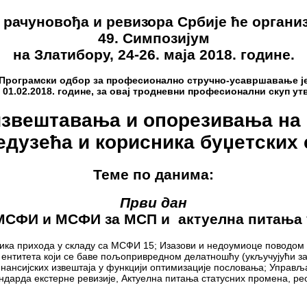
 рачуновођа и ревизора Србије ће органи
49. Симпозијум
на Златибору, 24-26. маја 2018. године.
Програмски одбор за професионално стручно-усавршавање ј
01.02.2018. године, за овај
тродневни професионални скуп утв
извештавања и опорезивања на 
едузећа и корисника буџетских
Теме по данима:
Први дан
МСФИ и МСФИ за МСП и актуелна питања 
ика прихода у складу са МСФИ 15;
Изазови
и недоумиоце поводом 
нтитета који се баве пољопривредном делатношћу (укључујући за
нансијских извештаја у функцији оптимизације пословања; Управљ
арда екстерне ревизије, Актуелна питања статусних промена, реор