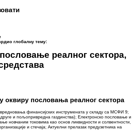
зовати
е
рдио глобалну тему:
пословање реалног сектора,
 средстава
у оквиру пословања реалног сектора
вредновања финансијских инструмената у складу са МСФИ 9;
друге и пољопривредна газдинства); Електронско пословање и
ање новчаним токовима као основ ликвидности и солвентности,
ганизације и стечаја; Актуелни прелазак предузетника на