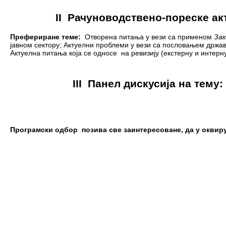
II
Рачуноводствен
o-
пореске
a
к
Префериране теме:
Отворена питања у вези са применом
Зак
јавном сектору; Актуелни проблеми у вези са пословањем држав
Актуелна питања која се односе на ревизију (екстерну и интерн
III Панел дискусија на тем
Програмски одбор
позива све заинтересоване, да у оквир