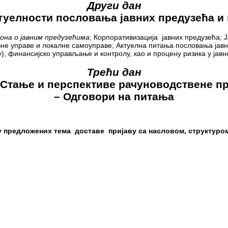
Други дан
туелности пословања јавних предузећа и
она о јавним предузећима
;
Корпоративизација јавних предузећа;
Ј
не управе и локалне самоуправе; Актуелна питања пословања јавни
у), финансијско управљање и контролу, као и процену ризика у јавн
Трећи дан
у: Стање и перспективе рачуноводствене п
– Одговори на питања
у предложених тема доставе пријаву са насловом, структуром