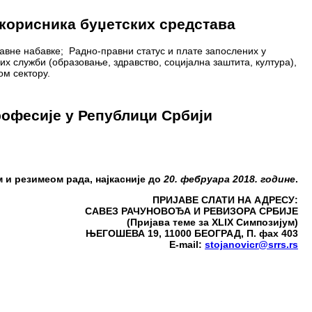
 корисника буџетских средстава
авне набавке; Радно-правни статус и плате запослених у
х служби (образовање, здравство, социјална заштита, култура),
ом сектору.
рофесије у Републици Србији
 и резимеом рада, најкасније до
20. фебруара 2018. године
.
ПРИЈАВЕ СЛАТИ НА АДРЕСУ:
САВЕЗ РАЧУНОВОЂА И РЕВИЗОРА СРБИЈЕ
(Пријава теме за
XL
IX
Симпозијум)
ЊЕГОШЕВА 19, 11000 БЕОГРАД, П. фах 403
E
-
mail
:
stojanovicr@srrs.rs