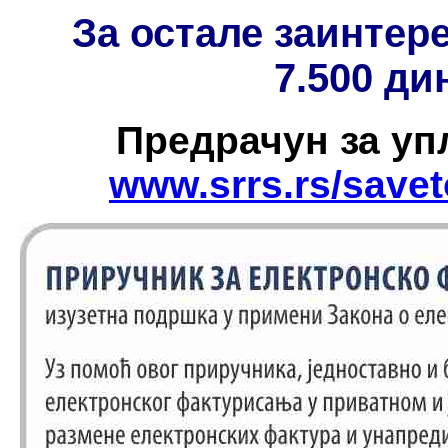
За остале заинтер
7.500 ди
Предрачун за упл
www.srrs.rs/save