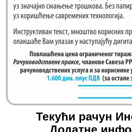
Текући рачун Инс
Додатне инфор