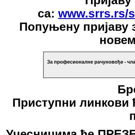
Пријаву
са:
www.srrs.rs/
Попуњену пријаву з
нове
За професионалне рачуновође - чла
Бр
Приступни линкови 
Учесницима ће ПРЕЗЕ