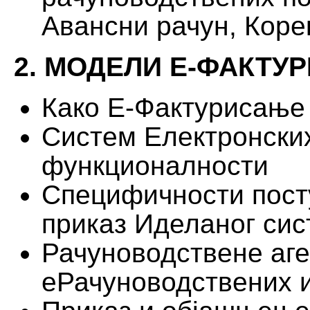
Авансни рачун, Коре
2. МОДЕЛИ Е-ФАКТУ
Како Е-Фактурисање
Систем Електронских
функционалности
Специфичности посту
приказ Иделаног си
Рачуноводствене аге
еРачуноводствених 