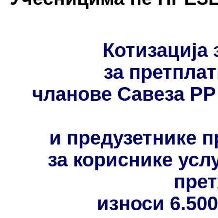
Котизација 
за претпла
чланове Савеза РР
и предузетнике п
за кориснике усл
прет
износи 6.500