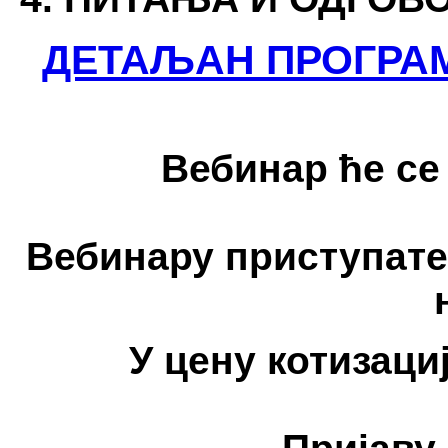
ДЕТАЉАН ПРОГРА
Вебинар ће с
Вебинару приступате 
У цену котизациј