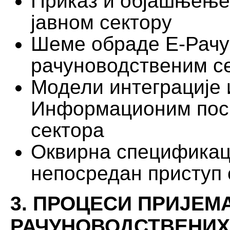
Приказ и објашњење
јавном сектору
Шеме обраде Е-Рачу
рачуноводственим с
Модели интеграције
Информационим поср
сектора
Оквирна спецификаци
непосредан приступ 
3. ПРОЦЕСИ ПРИЈЕМ
РАЧУНОВОДСТВЕНИХ