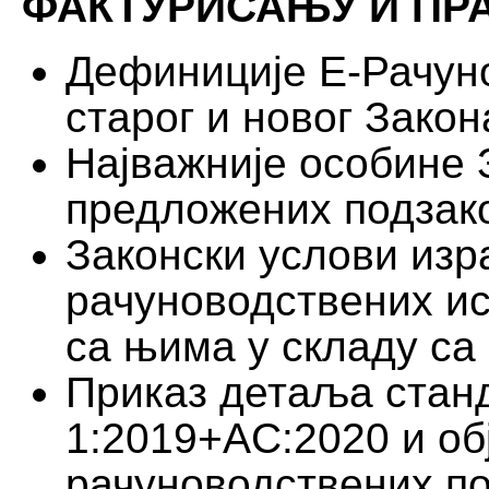
ФАКТУРИСАЊУ И ПР
Дефиниције Е-Рачун
старог и новог Закон
Најважније особине 
предложених подзако
Законски услови изр
рачуноводствених ис
са њима у складу са
Приказ детаља стан
1:2019+AC:2020 и о
рачуноводствених п