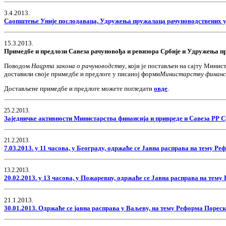
3.4.2013.
Саопштење Уније послодаваца, Удружења пружалаца рачуноводствених услу
15.3.2013.
Примедбе и предлози Савеза рачуновођа и ревизора Србије и Удружења п
Поводом
Нацрта закона о рачуноводству
, који је постављен на сајту Минис
доставили своје примедбе и предлоге у писаној форми
Министарству финанси
Достављене примедбе и предлоге можете погледати
овде
.
25.2.2013.
Заједничке активности Министарства финансија и привреде и Савеза РР 
21.2.2013.
7.03.2013. у 11 часова, у Београду, одржаће се Јавна расправа на тему Р
13.2.2013.
20.02.2013. у 13 часова, у Пожаревцу, одржаће се Јавна расправа на тем
21.1.2013.
30.01.2013. Одржаће се јавна расправа у Ваљеву, на тему Реформа Порес