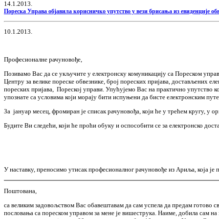
14.1.2013.
Пореска Управа објавила корисничко упутство у вези брисања из евиденције о
10.1.2013.
Професионалне рачуновође,
Позивамо Вас да се укључите у електронску комуникацију са Пореском управо
Центру за велике пореске обвезнике, број пореских пријава, достављених ел
пореских пријава, Пореској управи. Упућујемо Вас на практично упутство кој
упознате са условима који морају бити испуњени да бисте електронским путе
За јануар месец, фромиран је списак рачуновођа, који ће у трећем кругу, у 
Будите Ви следећи, који ће проћи обуку и оспособити се за електронско дост
У наставку, преносимо утисак професионалног рачуновође из Ариља, која је
Поштована,
са великим задовољством Вас обавештавам да сам успела да предам готово с
пословања са пореском управом за мене је вишеструка. Наиме, добила сам на 