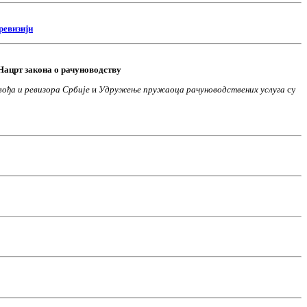
ревизији
Нацрт закона о рачуноводству
вођа и ревизора Србије
и
Удружење пружаоца рачуноводствених услуга
су