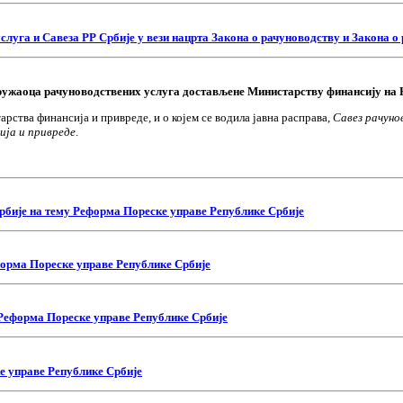
га и Савеза РР Србије у вези нацрта Закона о рачуноводству и Закона о 
ружаоца рачуноводствених услуга достављене Министарству финансију на 
тарства финансија и привреде, и о којем се водила јавна расправа,
Савез рачуно
ја и привреде
.
Србије на тему Реформа Пореске управе Републике Србије
еформа Пореске управе Републике Србије
у Реформа Пореске управе Републике Србије
ке управе Републике Србије