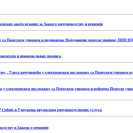
онских аката везаних за Закон о рачуноводству и ревизији
 са Пореском управом и подношење Појединачне пореске пријаве, ППП ПД
звештаја и примена нових прописа
 тему, „Улога рачуновођа у електронском пословању са Пореском управом 
вођа у електронском пословању са Пореском управом и реформа Пореске упар
Р Србије и Удружења пружалаца рачуноводствених услуга
водству и Закона о ревизији