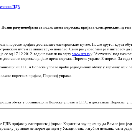
бвезника ПДВ
Позив рачуновођама за подношење пореских пријава електронским путем
м и пореске пријаве достављате електронским путем. После другог круга обуке
ектронским путем се вишеструко повећао. Свим рачуновођама је у интересу да 
е се од 17.12.2012. године налази на сајту
www.srrs.rs
у "Актуелно" под називо
м доставили пореске пријаве преко портала Пореске управе, Е-порези. За сад
организацији СРРС и Пореске управе проћи једнодневну обуку у термину који ћ
ављање пореских пријава, Пореској управи.
 прошла обуку у организацији Пореске управе и СРРС и доставила Пореској у
ве ПДВ пријаве у електронској форми. Користим ову прилику да Вам се још је
времену јер више не морам да идем у Ужице и тако изгубим неколико сати радно