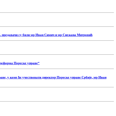
, предавачи су били мр Иван Симич и мр Снежана Митровић
и реформа Пореске управе“
аве, у коме ће учествовати директор Пореске управе Србије, мр Иван