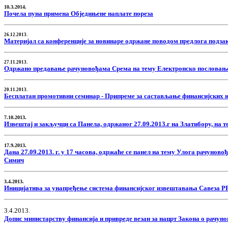
10.3.2014.
Почела пуна примена Обједињене наплате пореза
26.12.2013.
Материјал са конференције за новинаре одржане поводом предлога подзак
27.11.2013.
Одржано предавање рачуновођама Срема на тему Електронско пословање
20.11.2013.
Бесплатан промотивни семинар - Припреме за састављање финансијских и
7.10.2013.
Извештај и закључци са Панела, одржаног 27.09.2013.г на Златибору, на
17.9.2013.
Дана 27.09.2013. г. у 17 часова, одржаће се панел на тему Улога рачуно
Симич
3.4.2013.
Иницијатива за унапређење система финансијског извештавања Савеза Р
3.4.2013.
Допис министарству финансија и привреде везан за нацрт Закона о рачуно