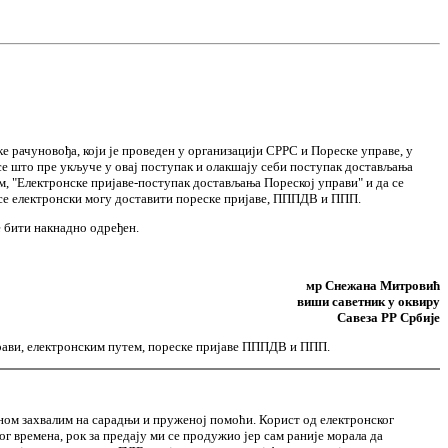
 рачуновођа, који је проведен у организацији СРРС и Пореске управе, у
се што пре укључе у овај поступак и олакшају себи поступак достављања
м, "Електронске пријаве-поступак достављања Пореској управи" и да се
а се електронски могу доставити пореске пријаве, ПППДВ и ППП.
е бити накнадно одређен.
мр Снежана Митровић
виши саветник у оквиру
Савеза РР Србије
прави, електронским путем, пореске пријаве ПППДВ и ППП.
дном захвалим на сарадњи и пруженој помоћи. Корист од електронског
г времена, рок за предају ми се продужио јер сам раније морала да